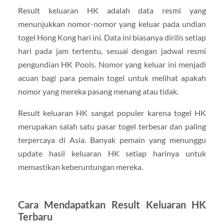
Result keluaran HK adalah data resmi yang
menunjukkan nomor-nomor yang keluar pada undian
togel Hong Kong hari ini. Data ini biasanya dirilis setiap
hari pada jam tertentu, sesuai dengan jadwal resmi
pengundian HK Pools. Nomor yang keluar ini menjadi
acuan bagi para pemain togel untuk melihat apakah
nomor yang mereka pasang menang atau tidak.
Result keluaran HK sangat populer karena togel HK
merupakan salah satu pasar togel terbesar dan paling
terpercaya di Asia. Banyak pemain yang menunggu
update hasil keluaran HK setiap harinya untuk
memastikan keberuntungan mereka.
Cara Mendapatkan Result Keluaran HK
Terbaru