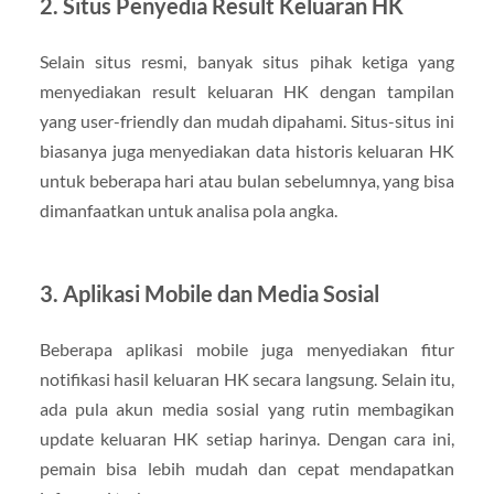
2. Situs Penyedia Result Keluaran HK
Selain situs resmi, banyak situs pihak ketiga yang
menyediakan result keluaran HK dengan tampilan
yang user-friendly dan mudah dipahami. Situs-situs ini
biasanya juga menyediakan data historis keluaran HK
untuk beberapa hari atau bulan sebelumnya, yang bisa
dimanfaatkan untuk analisa pola angka.
3. Aplikasi Mobile dan Media Sosial
Beberapa aplikasi mobile juga menyediakan fitur
notifikasi hasil keluaran HK secara langsung. Selain itu,
ada pula akun media sosial yang rutin membagikan
update keluaran HK setiap harinya. Dengan cara ini,
pemain bisa lebih mudah dan cepat mendapatkan