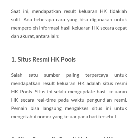
Saat ini, mendapatkan result keluaran HK tidaklah
sulit. Ada beberapa cara yang bisa digunakan untuk
memperoleh informasi hasil keluaran HK secara cepat
dan akurat, antara lain:
1. Situs Resmi HK Pools
Salah satu sumber paling terpercaya untuk
mendapatkan result keluaran HK adalah situs resmi
HK Pools. Situs ini selalu mengupdate hasil keluaran
HK secara real-time pada waktu pengundian resmi.
Pemain bisa langsung mengakses situs ini untuk
mengetahui nomor yang keluar pada hari tersebut.