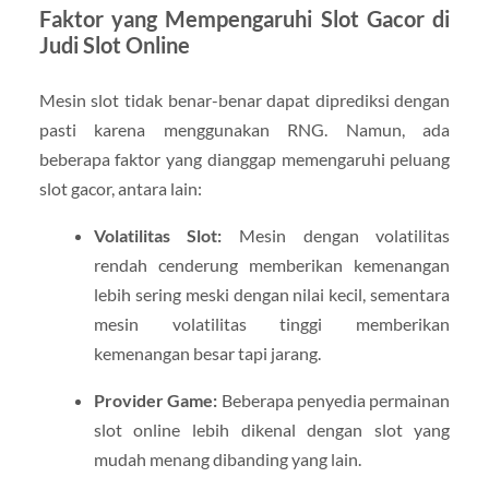
Faktor yang Mempengaruhi Slot Gacor di
Judi Slot Online
Mesin slot tidak benar-benar dapat diprediksi dengan
pasti karena menggunakan RNG. Namun, ada
beberapa faktor yang dianggap memengaruhi peluang
slot gacor, antara lain:
Volatilitas Slot:
Mesin dengan volatilitas
rendah cenderung memberikan kemenangan
lebih sering meski dengan nilai kecil, sementara
mesin volatilitas tinggi memberikan
kemenangan besar tapi jarang.
Provider Game:
Beberapa penyedia permainan
slot online lebih dikenal dengan slot yang
mudah menang dibanding yang lain.