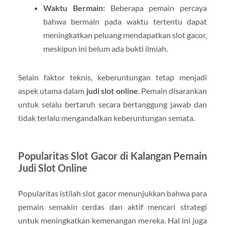
Waktu Bermain:
Beberapa pemain percaya
bahwa bermain pada waktu tertentu dapat
meningkatkan peluang mendapatkan slot gacor,
meskipun ini belum ada bukti ilmiah.
Selain faktor teknis, keberuntungan tetap menjadi
aspek utama dalam
judi slot online
. Pemain disarankan
untuk selalu bertaruh secara bertanggung jawab dan
tidak terlalu mengandalkan keberuntungan semata.
Popularitas Slot Gacor di Kalangan Pemain
Judi Slot Online
Popularitas istilah slot gacor menunjukkan bahwa para
pemain semakin cerdas dan aktif mencari strategi
untuk meningkatkan kemenangan mereka. Hal ini juga