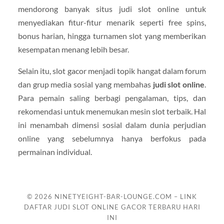
mendorong banyak situs judi slot online untuk
menyediakan fitur-fitur menarik seperti free spins,
bonus harian, hingga turnamen slot yang memberikan
kesempatan menang lebih besar.
Selain itu, slot gacor menjadi topik hangat dalam forum
dan grup media sosial yang membahas
judi slot online
.
Para pemain saling berbagi pengalaman, tips, dan
rekomendasi untuk menemukan mesin slot terbaik. Hal
ini menambah dimensi sosial dalam dunia perjudian
online yang sebelumnya hanya berfokus pada
permainan individual.
© 2026
NINETYEIGHT-BAR-LOUNGE.COM – LINK
DAFTAR JUDI SLOT ONLINE GACOR TERBARU HARI
INI