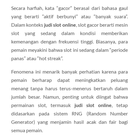
Secara harfiah, kata “gacor” berasal dari bahasa gaul
yang berarti “aktif berbunyi” atau “banyak suara”.
Dalam konteks
judi slot online
, slot gacor berarti mesin
slot yang sedang dalam kondisi memberikan
kemenangan dengan frekuensi tinggi. Biasanya, para
pemain meyakini bahwa slot ini sedang dalam “periode
panas” atau “hot streak”.
Fenomena ini menarik banyak perhatian karena para
pemain berharap dapat meningkatkan peluang
menang tanpa harus terus-menerus bertaruh dalam
jumlah besar. Namun, penting untuk diingat bahwa
permainan slot, termasuk
judi slot online
, tetap
didasarkan pada sistem RNG (Random Number
Generator) yang menjamin hasil acak dan fair bagi
semua pemain.