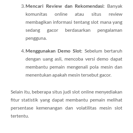
Mencari Review dan Rekomendasi:
Banyak
komunitas online atau situs review
membagikan informasi tentang slot mana yang
sedang gacor berdasarkan pengalaman
pengguna.
Menggunakan Demo Slot:
Sebelum bertaruh
dengan uang asli, mencoba versi demo dapat
membantu pemain mengenali pola mesin dan
menentukan apakah mesin tersebut gacor.
Selain itu, beberapa situs judi slot online menyediakan
fitur statistik yang dapat membantu pemain melihat
persentase kemenangan dan volatilitas mesin slot
tertentu.