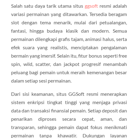
Salah satu daya tarik utama situs
ggsoft
resmi adalah
variasi permainan yang ditawarkan. Tersedia beragam
slot dengan tema menarik, mulai dari petualangan,
fantasi, hingga budaya klasik dan modern. Semua
permainan dilengkapi grafis tajam, animasi halus, serta
efek suara yang realistis, menciptakan pengalaman
bermain yang imersif. Selain itu, fitur bonus seperti free
spin, wild, scatter, dan jackpot progresif menambah
peluang bagi pemain untuk meraih kemenangan besar
dalam setiap sesi permainan.
Dari sisi keamanan, situs GGSoft resmi menerapkan
sistem enkripsi tingkat tinggi yang menjaga privasi
data dan transaksi finansial pemain. Setiap deposit dan
penarikan diproses secara cepat, aman, dan
transparan, sehingga pemain dapat fokus menikmati
permainan tanpa khawatir. Dukungan layanan