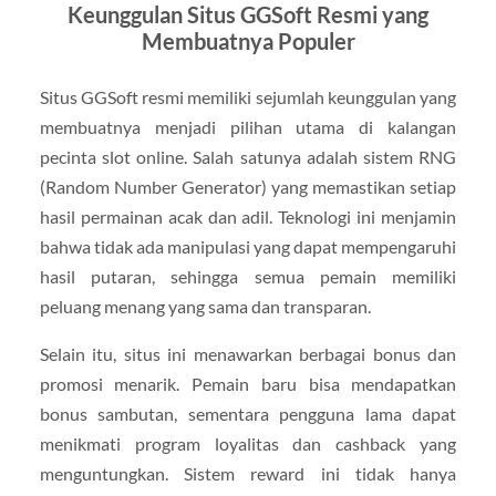
Keunggulan Situs GGSoft Resmi yang
Membuatnya Populer
Situs GGSoft resmi memiliki sejumlah keunggulan yang
membuatnya menjadi pilihan utama di kalangan
pecinta slot online. Salah satunya adalah sistem RNG
(Random Number Generator) yang memastikan setiap
hasil permainan acak dan adil. Teknologi ini menjamin
bahwa tidak ada manipulasi yang dapat mempengaruhi
hasil putaran, sehingga semua pemain memiliki
peluang menang yang sama dan transparan.
Selain itu, situs ini menawarkan berbagai bonus dan
promosi menarik. Pemain baru bisa mendapatkan
bonus sambutan, sementara pengguna lama dapat
menikmati program loyalitas dan cashback yang
menguntungkan. Sistem reward ini tidak hanya