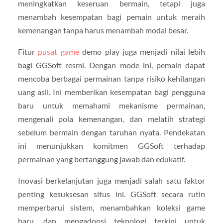
meningkatkan keseruan bermain, tetapi juga
menambah kesempatan bagi pemain untuk meraih
kemenangan tanpa harus menambah modal besar.
Fitur
pusat game
demo play juga menjadi nilai lebih
bagi GGSoft resmi. Dengan mode ini, pemain dapat
mencoba berbagai permainan tanpa risiko kehilangan
uang asli. Ini memberikan kesempatan bagi pengguna
baru untuk memahami mekanisme permainan,
mengenali pola kemenangan, dan melatih strategi
sebelum bermain dengan taruhan nyata. Pendekatan
ini menunjukkan komitmen GGSoft terhadap
permainan yang bertanggung jawab dan edukatif.
Inovasi berkelanjutan juga menjadi salah satu faktor
penting kesuksesan situs ini. GGSoft secara rutin
memperbarui sistem, menambahkan koleksi game
baru, dan mengadopsi teknologi terkini untuk