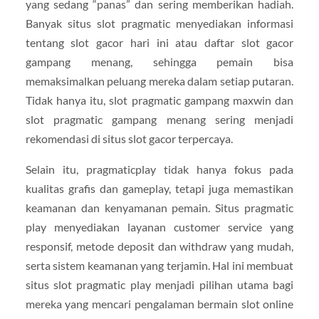
yang sedang “panas” dan sering memberikan hadiah.
Banyak situs slot pragmatic menyediakan informasi
tentang slot gacor hari ini atau daftar slot gacor
gampang menang, sehingga pemain bisa
memaksimalkan peluang mereka dalam setiap putaran.
Tidak hanya itu, slot pragmatic gampang maxwin dan
slot pragmatic gampang menang sering menjadi
rekomendasi di situs slot gacor terpercaya.
Selain itu, pragmaticplay tidak hanya fokus pada
kualitas grafis dan gameplay, tetapi juga memastikan
keamanan dan kenyamanan pemain. Situs pragmatic
play menyediakan layanan customer service yang
responsif, metode deposit dan withdraw yang mudah,
serta sistem keamanan yang terjamin. Hal ini membuat
situs slot pragmatic play menjadi pilihan utama bagi
mereka yang mencari pengalaman bermain slot online