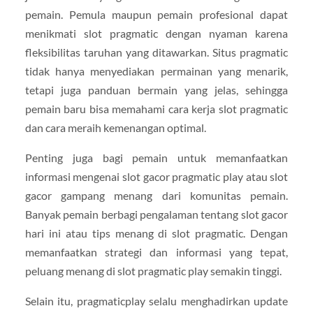
pemain. Pemula maupun pemain profesional dapat
menikmati slot pragmatic dengan nyaman karena
fleksibilitas taruhan yang ditawarkan. Situs pragmatic
tidak hanya menyediakan permainan yang menarik,
tetapi juga panduan bermain yang jelas, sehingga
pemain baru bisa memahami cara kerja slot pragmatic
dan cara meraih kemenangan optimal.
Penting juga bagi pemain untuk memanfaatkan
informasi mengenai slot gacor pragmatic play atau slot
gacor gampang menang dari komunitas pemain.
Banyak pemain berbagi pengalaman tentang slot gacor
hari ini atau tips menang di slot pragmatic. Dengan
memanfaatkan strategi dan informasi yang tepat,
peluang menang di slot pragmatic play semakin tinggi.
Selain itu, pragmaticplay selalu menghadirkan update