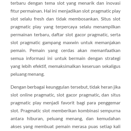
terbaru dengan tema slot yang menarik dan inovasi
fitur permainan. Hal ini menjadikan slot pragmatic play
slot selalu fresh dan tidak membosankan. Situs slot
pragmatic play yang terpercaya selalu menampilkan
permainan terbaru, daftar slot gacor pragmatic, serta
slot pragmatic gampang maxwin untuk memanjakan
pemain. Pemain yang cerdas akan memanfaatkan
semua informasi ini untuk bermain dengan strategi
yang lebih efektif, memaksimalkan keseruan sekaligus
peluang menang.
Dengan berbagai keunggulan tersebut, tidak heran jika
slot online pragmatic, slot gacor pragmatic, dan situs
pragmatic play menjadi favorit bagi para penggemar
slot. Pragmatic slot memberikan kombinasi sempurna
antara hiburan, peluang menang, dan kemudahan
akses yang membuat pemain merasa puas setiap kali