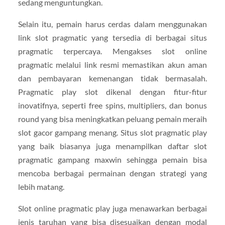
sedang menguntungkan.
Selain itu, pemain harus cerdas dalam menggunakan
link slot pragmatic yang tersedia di berbagai situs
pragmatic terpercaya. Mengakses slot online
pragmatic melalui link resmi memastikan akun aman
dan pembayaran kemenangan tidak bermasalah.
Pragmatic play slot dikenal dengan fitur-fitur
inovatifnya, seperti free spins, multipliers, dan bonus
round yang bisa meningkatkan peluang pemain meraih
slot gacor gampang menang. Situs slot pragmatic play
yang baik biasanya juga menampilkan daftar slot
pragmatic gampang maxwin sehingga pemain bisa
mencoba berbagai permainan dengan strategi yang
lebih matang.
Slot online pragmatic play juga menawarkan berbagai
jenis taruhan yang bisa disesuaikan dengan modal