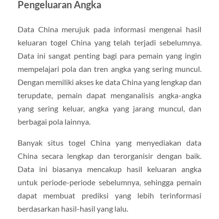
Pengeluaran Angka
Data China merujuk pada informasi mengenai hasil
keluaran togel China yang telah terjadi sebelumnya.
Data ini sangat penting bagi para pemain yang ingin
mempelajari pola dan tren angka yang sering muncul.
Dengan memiliki akses ke data China yang lengkap dan
terupdate, pemain dapat menganalisis angka-angka
yang sering keluar, angka yang jarang muncul, dan
berbagai pola lainnya.
Banyak situs togel China yang menyediakan data
China secara lengkap dan terorganisir dengan baik.
Data ini biasanya mencakup hasil keluaran angka
untuk periode-periode sebelumnya, sehingga pemain
dapat membuat prediksi yang lebih terinformasi
berdasarkan hasil-hasil yang lalu.