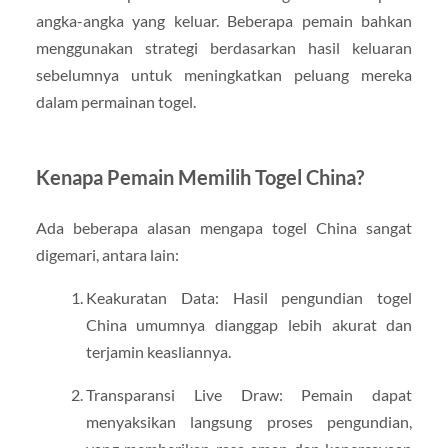
angka-angka yang keluar. Beberapa pemain bahkan
menggunakan strategi berdasarkan hasil keluaran
sebelumnya untuk meningkatkan peluang mereka
dalam permainan togel.
Kenapa Pemain Memilih Togel China?
Ada beberapa alasan mengapa togel China sangat
digemari, antara lain:
Keakuratan Data: Hasil pengundian togel
China umumnya dianggap lebih akurat dan
terjamin keasliannya.
Transparansi Live Draw: Pemain dapat
menyaksikan langsung proses pengundian,