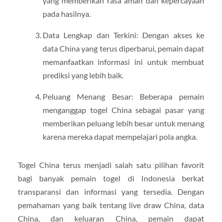
yang memberikan rasa aman dan kepercayaan
pada hasilnya.
Data Lengkap dan Terkini: Dengan akses ke
data China yang terus diperbarui, pemain dapat
memanfaatkan informasi ini untuk membuat
prediksi yang lebih baik.
Peluang Menang Besar: Beberapa pemain
menganggap togel China sebagai pasar yang
memberikan peluang lebih besar untuk menang
karena mereka dapat mempelajari pola angka.
Togel China terus menjadi salah satu pilihan favorit
bagi banyak pemain togel di Indonesia berkat
transparansi dan informasi yang tersedia. Dengan
pemahaman yang baik tentang live draw China, data
China, dan keluaran China, pemain dapat