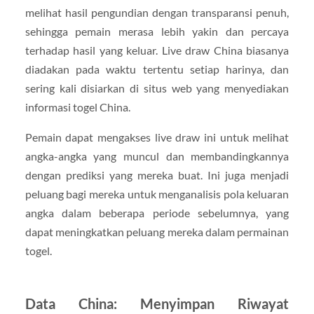
melihat hasil pengundian dengan transparansi penuh,
sehingga pemain merasa lebih yakin dan percaya
terhadap hasil yang keluar. Live draw China biasanya
diadakan pada waktu tertentu setiap harinya, dan
sering kali disiarkan di situs web yang menyediakan
informasi togel China.
Pemain dapat mengakses live draw ini untuk melihat
angka-angka yang muncul dan membandingkannya
dengan prediksi yang mereka buat. Ini juga menjadi
peluang bagi mereka untuk menganalisis pola keluaran
angka dalam beberapa periode sebelumnya, yang
dapat meningkatkan peluang mereka dalam permainan
togel.
Data China: Menyimpan Riwayat