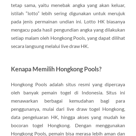
tetap sama, yaitu menebak angka yang akan keluar,
istilah “lotto” lebih sering digunakan untuk merujuk
pada jenis permainan undian ini. Lotto HK biasanya
mengacu pada hasil pengundian angka yang dilakukan
setiap malam oleh Hongkong Pools, yang dapat dilihat
secara langsung melalui live draw HK.
Kenapa Memilih Hongkong Pools?
Hongkong Pools adalah situs resmi yang dipercaya
oleh banyak pemain togel di Indonesia. Situs ini
menawarkan berbagai kemudahan bagi para
penggunanya, mulai dari live draw togel Hongkong,
data pengeluaran HK, hingga akses yang mudah ke
bocoran togel Hongkong. Dengan menggunakan
Hongkong Pools, pemain bisa merasa lebih aman dan