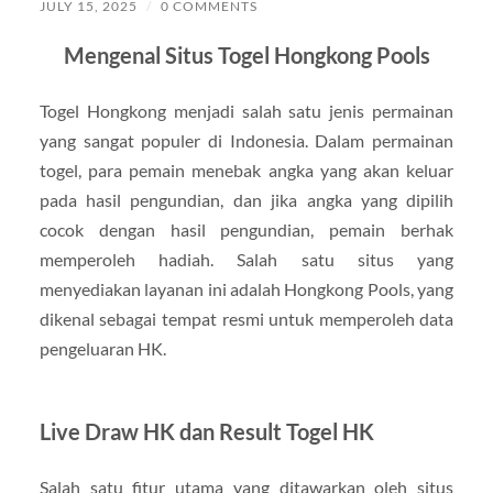
JULY 15, 2025
/
0 COMMENTS
Mengenal Situs Togel Hongkong Pools
Togel Hongkong menjadi salah satu jenis permainan
yang sangat populer di Indonesia. Dalam permainan
togel, para pemain menebak angka yang akan keluar
pada hasil pengundian, dan jika angka yang dipilih
cocok dengan hasil pengundian, pemain berhak
memperoleh hadiah. Salah satu situs yang
menyediakan layanan ini adalah Hongkong Pools, yang
dikenal sebagai tempat resmi untuk memperoleh data
pengeluaran HK.
Live Draw HK dan Result Togel HK
Salah satu fitur utama yang ditawarkan oleh situs