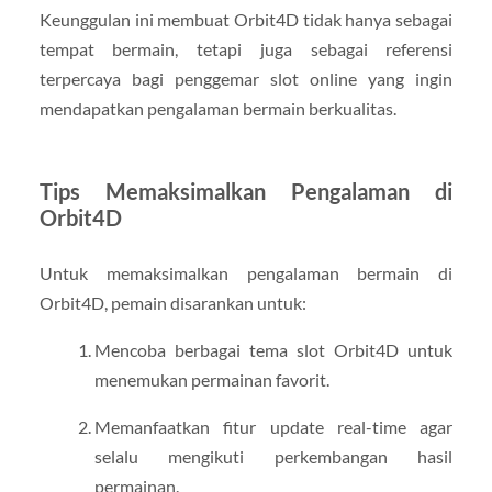
Keunggulan ini membuat Orbit4D tidak hanya sebagai
tempat bermain, tetapi juga sebagai referensi
terpercaya bagi penggemar slot online yang ingin
mendapatkan pengalaman bermain berkualitas.
Tips Memaksimalkan Pengalaman di
Orbit4D
Untuk memaksimalkan pengalaman bermain di
Orbit4D, pemain disarankan untuk:
Mencoba berbagai tema slot Orbit4D untuk
menemukan permainan favorit.
Memanfaatkan fitur update real-time agar
selalu mengikuti perkembangan hasil
permainan.