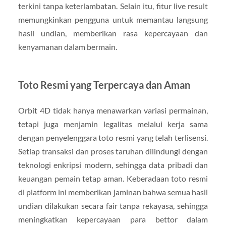
terkini tanpa keterlambatan. Selain itu, fitur live result
memungkinkan pengguna untuk memantau langsung
hasil undian, memberikan rasa kepercayaan dan
kenyamanan dalam bermain.
Toto Resmi yang Terpercaya dan Aman
Orbit 4D tidak hanya menawarkan variasi permainan,
tetapi juga menjamin legalitas melalui kerja sama
dengan penyelenggara toto resmi yang telah terlisensi.
Setiap transaksi dan proses taruhan dilindungi dengan
teknologi enkripsi modern, sehingga data pribadi dan
keuangan pemain tetap aman. Keberadaan toto resmi
di platform ini memberikan jaminan bahwa semua hasil
undian dilakukan secara fair tanpa rekayasa, sehingga
meningkatkan kepercayaan para bettor dalam