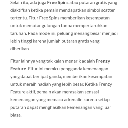
Selain itu, ada juga
Free Spins
atau putaran gratis yang
diaktifkan ketika pemain mendapatkan simbol scatter
tertentu. Fitur Free Spins memberikan kesempatan
untuk memutar gulungan tanpa mempertaruhkan
taruhan. Pada mode ini, peluang menang besar menjadi
lebih tinggi karena jumlah putaran gratis yang
diberikan.
Fitur lainnya yang tak kalah menarik adalah
Frenzy
Feature
. Fitur ini memicu pengganda kemenangan
yang dapat berlipat ganda, memberikan kesempatan
untuk meraih hadiah yang lebih besar. Ketika Frenzy
Feature aktif, pemain akan merasakan sensasi
kemenangan yang memacu adrenalin karena setiap
putaran dapat menghasilkan kemenangan yang luar
biasa.