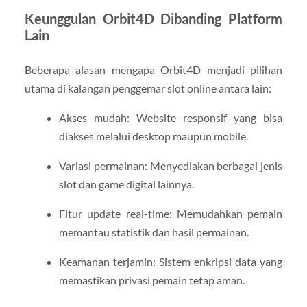
Keunggulan Orbit4D Dibanding Platform
Lain
Beberapa alasan mengapa Orbit4D menjadi pilihan
utama di kalangan penggemar slot online antara lain:
Akses mudah: Website responsif yang bisa
diakses melalui desktop maupun mobile.
Variasi permainan: Menyediakan berbagai jenis
slot dan game digital lainnya.
Fitur update real-time: Memudahkan pemain
memantau statistik dan hasil permainan.
Keamanan terjamin: Sistem enkripsi data yang
memastikan privasi pemain tetap aman.