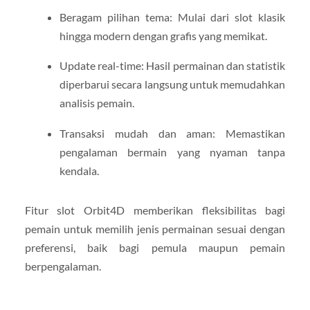
Beragam pilihan tema: Mulai dari slot klasik
hingga modern dengan grafis yang memikat.
Update real-time: Hasil permainan dan statistik
diperbarui secara langsung untuk memudahkan
analisis pemain.
Transaksi mudah dan aman: Memastikan
pengalaman bermain yang nyaman tanpa
kendala.
Fitur slot Orbit4D memberikan fleksibilitas bagi
pemain untuk memilih jenis permainan sesuai dengan
preferensi, baik bagi pemula maupun pemain
berpengalaman.