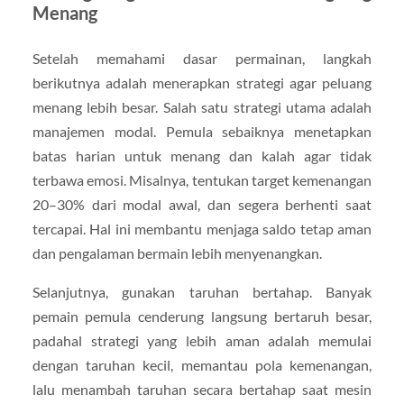
Menang
Setelah memahami dasar permainan, langkah
berikutnya adalah menerapkan strategi agar peluang
menang lebih besar. Salah satu strategi utama adalah
manajemen modal. Pemula sebaiknya menetapkan
batas harian untuk menang dan kalah agar tidak
terbawa emosi. Misalnya, tentukan target kemenangan
20–30% dari modal awal, dan segera berhenti saat
tercapai. Hal ini membantu menjaga saldo tetap aman
dan pengalaman bermain lebih menyenangkan.
Selanjutnya, gunakan taruhan bertahap. Banyak
pemain pemula cenderung langsung bertaruh besar,
padahal strategi yang lebih aman adalah memulai
dengan taruhan kecil, memantau pola kemenangan,
lalu menambah taruhan secara bertahap saat mesin