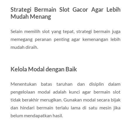
Strategi Bermain Slot Gacor Agar Lebih
Mudah Menang
Selain memilih slot yang tepat, strategi bermain juga
memegang peranan penting agar kemenangan lebih
mudah diraih.
Kelola Modal dengan Baik
Menentukan batas taruhan dan disiplin dalam
pengelolaan modal adalah kunci agar bermain slot
tidak berakhir merugikan. Gunakan modal secara bijak
dan hindari bermain terlalu lama di satu mesin jika
belum mendapatkan hasil.