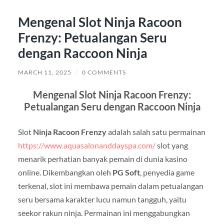
Mengenal Slot Ninja Racoon
Frenzy: Petualangan Seru
dengan Raccoon Ninja
MARCH 11, 2025
/
0 COMMENTS
Mengenal Slot Ninja Racoon Frenzy:
Petualangan Seru dengan Raccoon Ninja
Slot
Ninja Racoon Frenzy
adalah salah satu permainan
https://www.aquasalonanddayspa.com/
slot yang
menarik perhatian banyak pemain di dunia kasino
online. Dikembangkan oleh
PG Soft
, penyedia game
terkenal, slot ini membawa pemain dalam petualangan
seru bersama karakter lucu namun tangguh, yaitu
seekor rakun ninja. Permainan ini menggabungkan