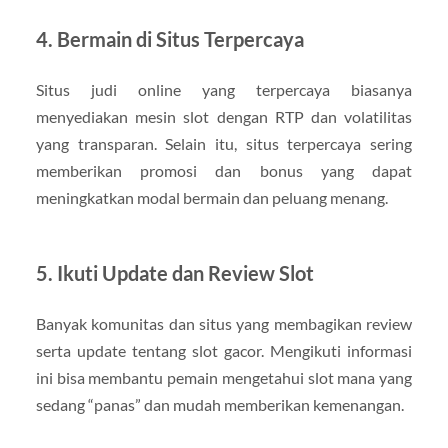
4. Bermain di Situs Terpercaya
Situs judi online yang terpercaya biasanya
menyediakan mesin slot dengan RTP dan volatilitas
yang transparan. Selain itu, situs terpercaya sering
memberikan promosi dan bonus yang dapat
meningkatkan modal bermain dan peluang menang.
5. Ikuti Update dan Review Slot
Banyak komunitas dan situs yang membagikan review
serta update tentang slot gacor. Mengikuti informasi
ini bisa membantu pemain mengetahui slot mana yang
sedang “panas” dan mudah memberikan kemenangan.