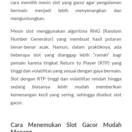
cara memilih mesin slot yang gacor agar pengalaman
bermain menjadi lebih menyenangkan dan
menguntungkan.
Mesin slot menggunakan algoritma RNG (Random
Number Generator) yang membuat hasil putaran
benar-benar acak. Namun, dalam praktiknya, ada
beberapa slot yang dianggap lebih “ramah” bagi
pemain karena tingkat Return to Player (RTP) yang
tinggi dan volatilitas yang sesuai dengan gaya bermain.
Slot dengan RTP tinggi dan volatilitas rendah hingga
sedang biasanya lebih mudah memberikan
kemenangan kecil yang sering, sehingga disebut slot
gacor.
Cara Menemukan Slot Gacor Mudah
Menang