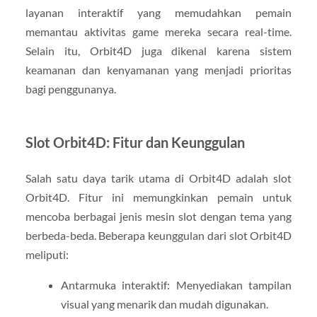
layanan interaktif yang memudahkan pemain
memantau aktivitas game mereka secara real-time.
Selain itu, Orbit4D juga dikenal karena sistem
keamanan dan kenyamanan yang menjadi prioritas
bagi penggunanya.
Slot Orbit4D: Fitur dan Keunggulan
Salah satu daya tarik utama di Orbit4D adalah slot
Orbit4D. Fitur ini memungkinkan pemain untuk
mencoba berbagai jenis mesin slot dengan tema yang
berbeda-beda. Beberapa keunggulan dari slot Orbit4D
meliputi:
Antarmuka interaktif: Menyediakan tampilan
visual yang menarik dan mudah digunakan.