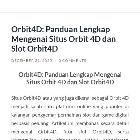
Orbit4D: Panduan Lengkap
Mengenai Situs Orbit 4D dan
Slot Orbit4D
DECEMBER 21, 2025
/
0 COMMENTS
Orbit4D: Panduan Lengkap Mengenai
Situs Orbit 4D dan Slot Orbit4D
Situs Orbit4D atau yang juga dikenal sebagai Orbit 4D
menjadi salah satu platform online yang populer di
kalangan penggemar permainan slot dan game digital
berbasis peluang. Artikel ini membahas secara detail
mengenai Orbit4D, fitur slot Orbit4D, serta
keunggulan yang ditawarkan untuk pengalaman