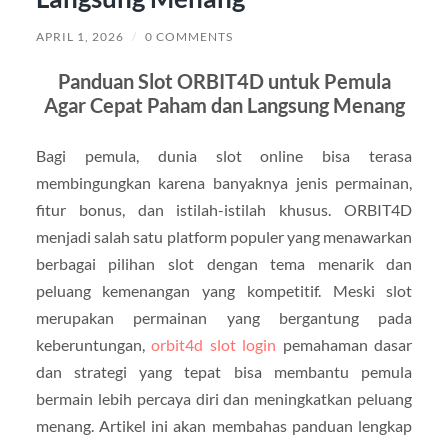
APRIL 1, 2026
/
0 COMMENTS
Panduan Slot ORBIT4D untuk Pemula
Agar Cepat Paham dan Langsung Menang
Bagi pemula, dunia slot online bisa terasa
membingungkan karena banyaknya jenis permainan,
fitur bonus, dan istilah-istilah khusus. ORBIT4D
menjadi salah satu platform populer yang menawarkan
berbagai pilihan slot dengan tema menarik dan
peluang kemenangan yang kompetitif. Meski slot
merupakan permainan yang bergantung pada
keberuntungan,
orbit4d slot login
pemahaman dasar
dan strategi yang tepat bisa membantu pemula
bermain lebih percaya diri dan meningkatkan peluang
menang. Artikel ini akan membahas panduan lengkap