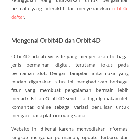
bermain yang interaktif dan menyenangkan
orbit4d
daftar
.
Mengenal Orbit4D dan Orbit 4D
Orbit4D adalah website yang menyediakan berbagai
jenis permainan digital, terutama fokus pada
permainan slot. Dengan tampilan antarmuka yang
mudah digunakan, situs ini menghadirkan berbagai
fitur yang membuat pengalaman bermain lebih
menarik. Istilah Orbit 4D sendiri sering digunakan oleh
komunitas online sebagai variasi penulisan untuk
mengacu pada platform yang sama.
Website ini dikenal karena menyediakan informasi
lengkap mengenai permainan, update terbaru, dan