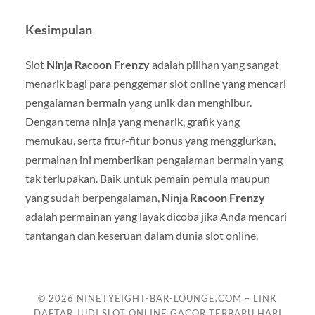
Kesimpulan
Slot
Ninja Racoon Frenzy
adalah pilihan yang sangat
menarik bagi para penggemar slot online yang mencari
pengalaman bermain yang unik dan menghibur.
Dengan tema ninja yang menarik, grafik yang
memukau, serta fitur-fitur bonus yang menggiurkan,
permainan ini memberikan pengalaman bermain yang
tak terlupakan. Baik untuk pemain pemula maupun
yang sudah berpengalaman,
Ninja Racoon Frenzy
adalah permainan yang layak dicoba jika Anda mencari
tantangan dan keseruan dalam dunia slot online.
© 2026
NINETYEIGHT-BAR-LOUNGE.COM – LINK
DAFTAR JUDI SLOT ONLINE GACOR TERBARU HARI