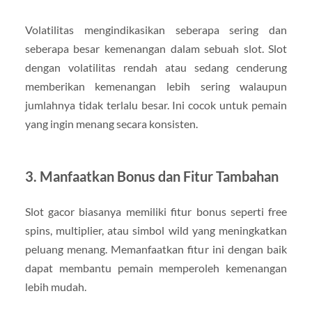
Volatilitas mengindikasikan seberapa sering dan
seberapa besar kemenangan dalam sebuah slot. Slot
dengan volatilitas rendah atau sedang cenderung
memberikan kemenangan lebih sering walaupun
jumlahnya tidak terlalu besar. Ini cocok untuk pemain
yang ingin menang secara konsisten.
3. Manfaatkan Bonus dan Fitur Tambahan
Slot gacor biasanya memiliki fitur bonus seperti free
spins, multiplier, atau simbol wild yang meningkatkan
peluang menang. Memanfaatkan fitur ini dengan baik
dapat membantu pemain memperoleh kemenangan
lebih mudah.