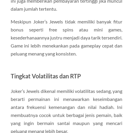
ini juga memberikan pembayaran tertinggi jika muncul
dalam jumlah tertentu.
Meskipun Joker’s Jewels tidak memiliki banyak fitur
bonus seperti free spins atau mini games,
kesederhanaannya justru menjadi daya tarik tersendiri.
Game ini lebih menekankan pada gameplay cepat dan
peluang menang yang konsisten.
Tingkat Volatilitas dan RTP
Joker’s Jewels dikenal memiliki volatilitas sedang, yang
berarti permainan ini menawarkan keseimbangan
antara frekuensi kemenangan dan nilai hadiah. Ini
membuatnya cocok untuk berbagai jenis pemain, baik
yang ingin bermain santai maupun yang mencari
peluang menang lebih besar.