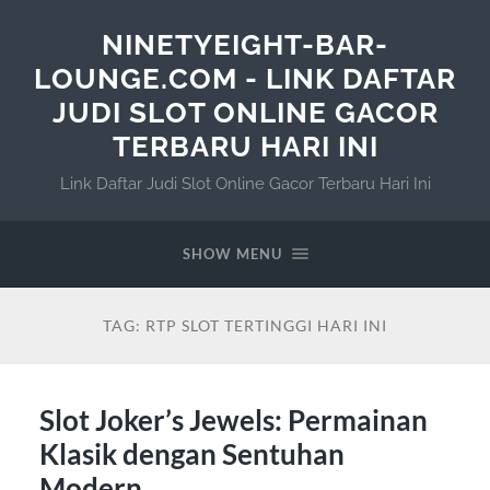
NINETYEIGHT-BAR-
LOUNGE.COM - LINK DAFTAR
JUDI SLOT ONLINE GACOR
TERBARU HARI INI
Link Daftar Judi Slot Online Gacor Terbaru Hari Ini
SHOW MENU
TAG:
RTP SLOT TERTINGGI HARI INI
Slot Joker’s Jewels: Permainan
Klasik dengan Sentuhan
Modern