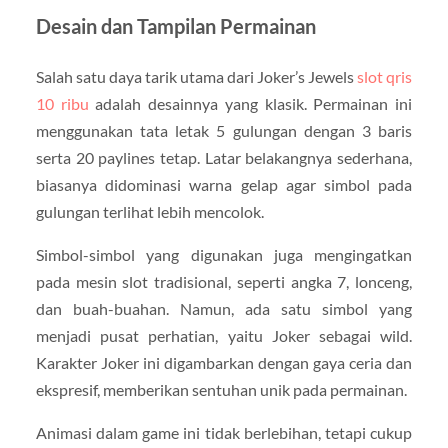
Desain dan Tampilan Permainan
Salah satu daya tarik utama dari Joker’s Jewels
slot qris
10 ribu
adalah desainnya yang klasik. Permainan ini
menggunakan tata letak 5 gulungan dengan 3 baris
serta 20 paylines tetap. Latar belakangnya sederhana,
biasanya didominasi warna gelap agar simbol pada
gulungan terlihat lebih mencolok.
Simbol-simbol yang digunakan juga mengingatkan
pada mesin slot tradisional, seperti angka 7, lonceng,
dan buah-buahan. Namun, ada satu simbol yang
menjadi pusat perhatian, yaitu Joker sebagai wild.
Karakter Joker ini digambarkan dengan gaya ceria dan
ekspresif, memberikan sentuhan unik pada permainan.
Animasi dalam game ini tidak berlebihan, tetapi cukup