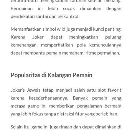
terburu-buru meningkatkan taruhan setelah menang.
Permainan ini lebih cocok dimainkan dengan
pendekatan santai dan terkontrol.
Memanfaatkan simbol wild juga menjadi kunci penting.
Karena Joker dapat meningkatkan peluang
kemenangan, memperhatikan pola kemunculannya
dapat membantu pemain memahami ritme permainan.
Popularitas di Kalangan Pemain
Joker’s Jewels tetap menjadi salah satu slot favorit
karena kesederhanaannya. Banyak pemain yang
merasa game ini memberikan pengalaman bermain
yang lebih fokus tanpa distraksi fitur yang berlebihan.
Selain itu, game ini juga ringan dan dapat dimainkan di