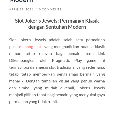
APRIL 27, 2026
/
0 COMMENTS
Slot Joker’s Jewels: Permainan Klasik
dengan Sentuhan Modern
Slot Joker’s Jewels adalah salah satu permainan
pusatmenang slot
yang menghadirkan nuansa klasik
namun tetap relevan bagi pemain masa kini.
Dikembangkan oleh Pragmatic Play, game ini
terinspirasi dari mesin slot tradisional yang sederhana,
tetapi tetap memberikan pengalaman bermain yang
menarik. Dengan tampilan visual yang penuh warna
dan simbol yang mudah dikenali, Joker’s Jewels
menjadi pilihan tepat bagi pemain yang menyukai gaya
permainan yang tidak rumit.