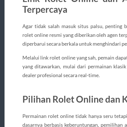
Terpercaya
Agar tidak salah masuk situs palsu, penting
rolet online resmi yang diberikan oleh agen terp
diperbarui secara berkala untuk menghindari p
Melalui link rolet online yang sah, pemain da
yang ditawarkan, mulai dari permainan klasik
dealer profesional secara real-time.
Pilihan Rolet Online dan
Permainan rolet online tidak hanya seru tetap
dasarnya berbasis keberuntungan, pemilihan a