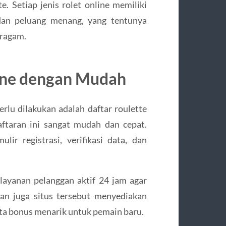
e. Setiap jenis rolet online memiliki
 dan peluang menang, yang tentunya
eragam.
line dengan Mudah
rlu dilakukan adalah daftar roulette
aftaran ini sangat mudah dan cepat.
r registrasi, verifikasi data, dan
n layanan pelanggan aktif 24 jam agar
an juga situs tersebut menyediakan
ta bonus menarik untuk pemain baru.