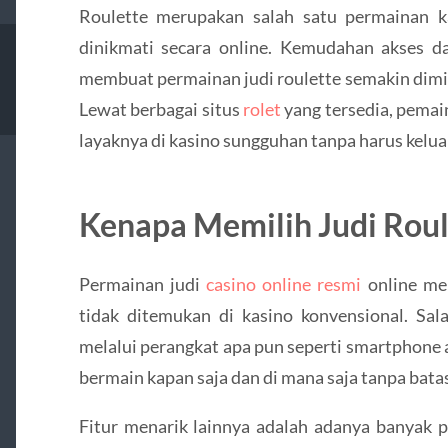
Roulette merupakan salah satu permainan ka
dinikmati secara online. Kemudahan akses d
membuat permainan judi roulette semakin dimin
Lewat berbagai situs
rolet
yang tersedia, pemai
layaknya di kasino sungguhan tanpa harus kelua
Kenapa Memilih Judi Roul
Permainan judi
casino online resmi
online me
tidak ditemukan di kasino konvensional. Sa
melalui perangkat apa pun seperti smartphone a
bermain kapan saja dan di mana saja tanpa bata
Fitur menarik lainnya adalah adanya banyak pi