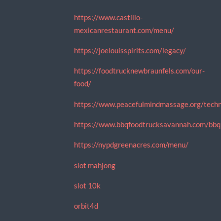
https://www.castillo-
mexicanrestaurant.com/menu/
https://joelouisspirits.com/legacy/
https://foodtrucknewbraunfels.com/our-
food/
https://www.peacefulmindmassage.org/techn
https://www.bbqfoodtrucksavannah.com/bbq
https://nypdgreenacres.com/menu/
slot mahjong
slot 10k
orbit4d