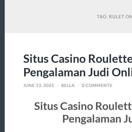
TAG:
RULET O
Situs Casino Roulett
Pengalaman Judi Onl
JUNE 13, 2025
/
BELLA
/
0 COMMENTS
Situs Casino Roulet
Pengalaman Ju