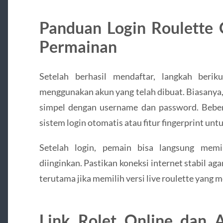
Panduan Login Roulette
Permainan
Setelah berhasil mendaftar, langkah berik
menggunakan akun yang telah dibuat. Biasanya
simpel dengan username dan password. Bebe
sistem login otomatis atau fitur fingerprint 
Setelah login, pemain bisa langsung memi
diinginkan. Pastikan koneksi internet stabil aga
terutama jika memilih versi live roulette yang
Link Rolet Online dan 