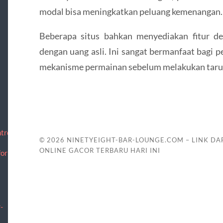
modal bisa meningkatkan peluang kemenangan.
Beberapa situs bahkan menyediakan fitur d
dengan uang asli. Ini sangat bermanfaat bagi
mekanisme permainan sebelum melakukan taruh
ntro
© 2026
NINETYEIGHT-BAR-LOUNGE.COM – LINK DAF
ONLINE GACOR TERBARU HARI INI
formation-
-