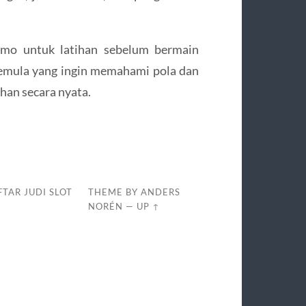
emo untuk latihan sebelum bermain
 pemula yang ingin memahami pola dan
an secara nyata.
TAR JUDI SLOT
THEME BY
ANDERS
NORÉN
—
UP ↑