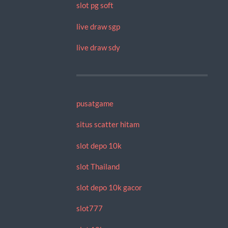
slot pg soft
live draw sgp
live draw sdy
pusatgame
situs scatter hitam
slot depo 10k
slot Thailand
slot depo 10k gacor
slot777