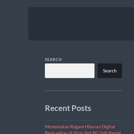
SEARCH
Search
Recent Posts
Menemukan Ragam Hiburan Digital
Berkualitas di Situs Slot PG Soft Resmi