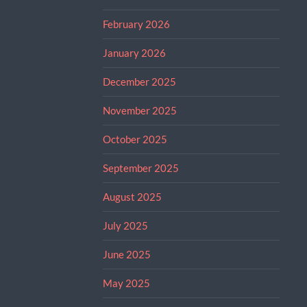
February 2026
January 2026
December 2025
November 2025
October 2025
September 2025
August 2025
July 2025
June 2025
May 2025