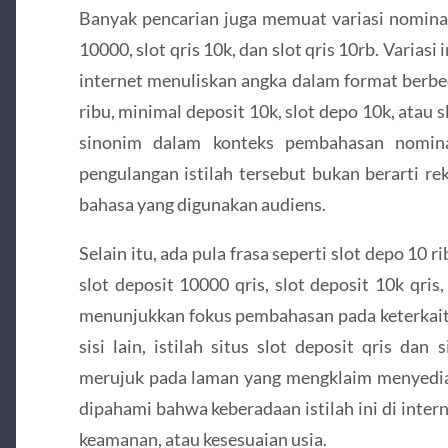
Banyak pencarian juga memuat variasi nominal, 
10000, slot qris 10k, dan slot qris 10rb. Varia
internet menuliskan angka dalam format berbeda
ribu, minimal deposit 10k, slot depo 10k, atau s
sinonim dalam konteks pembahasan nomina
pengulangan istilah tersebut bukan berarti r
bahasa yang digunakan audiens.
Selain itu, ada pula frasa seperti slot depo 10 ri
slot deposit 10000 qris, slot deposit 10k qri
menunjukkan fokus pembahasan pada keterkait
sisi lain, istilah situs slot deposit qris dan 
merujuk pada laman yang mengklaim menyediak
dipahami bahwa keberadaan istilah ini di inter
keamanan, atau kesesuaian usia.