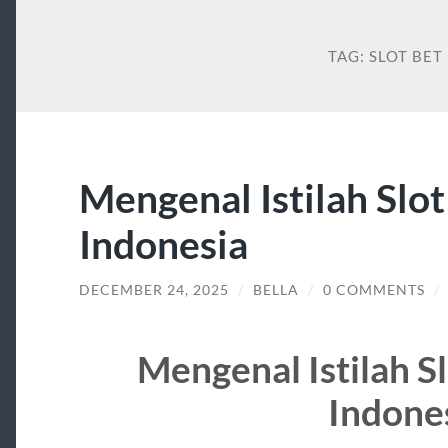
TAG:
SLOT BET
Mengenal Istilah Slot
Indonesia
DECEMBER 24, 2025
/
BELLA
/
0 COMMENTS
/
Mengenal Istilah S
Indone