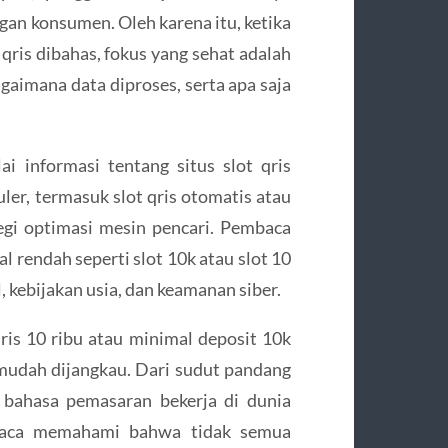
gan konsumen. Oleh karena itu, ketika
a qris dibahas, fokus yang sehat adalah
aimana data diproses, serta apa saja
lai informasi tentang situs slot qris
ler, termasuk slot qris otomatis atau
tegi optimasi mesin pencari. Pembaca
l rendah seperti slot 10k atau slot 10
 kebijakan usia, dan keamanan siber.
qris 10 ribu atau minimal deposit 10k
 mudah dijangkau. Dari sudut pandang
a bahasa pemasaran bekerja di dunia
mbaca memahami bahwa tidak semua