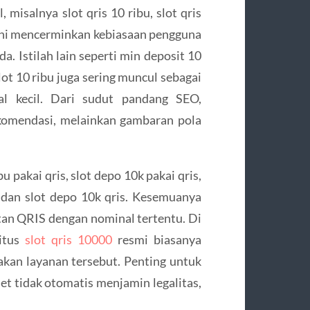
misalnya slot qris 10 ribu, slot qris
si ini mencerminkan kebiasaan pengguna
. Istilah lain seperti min deposit 10
lot 10 ribu juga sering muncul sebagai
l kecil. Dari sudut pandang SEO,
ekomendasi, melainkan gambaran pola
bu pakai qris, slot depo 10k pakai qris,
s, dan slot depo 10k qris. Kesemuanya
an QRIS dengan nominal tertentu. Di
situs
slot qris 10000
resmi biasanya
an layanan tersebut. Penting untuk
net tidak otomatis menjamin legalitas,