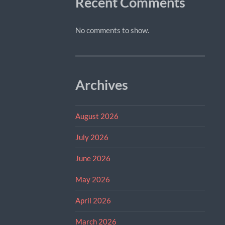
Recent Comments
No comments to show.
Archives
August 2026
July 2026
June 2026
May 2026
April 2026
March 2026