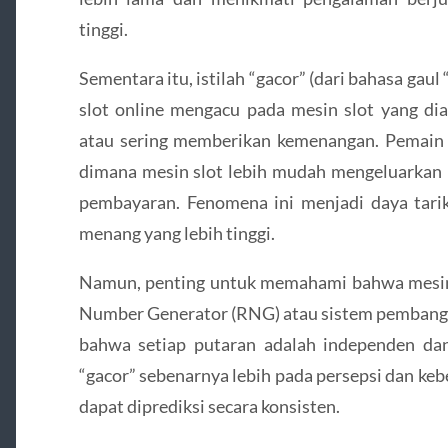
tinggi.
Sementara itu, istilah “gacor” (dari bahasa gaul
slot online mengacu pada mesin slot yang di
atau sering memberikan kemenangan. Pemain 
dimana mesin slot lebih mudah mengeluarkan 
pembayaran. Fenomena ini menjadi daya tari
menang yang lebih tinggi.
Namun, penting untuk memahami bahwa mesi
Number Generator (RNG) atau sistem pembangki
bahwa setiap putaran adalah independen da
“gacor” sebenarnya lebih pada persepsi dan ke
dapat diprediksi secara konsisten.