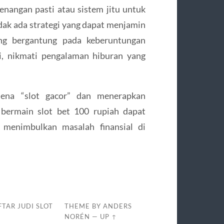
enangan pasti atau sistem jitu untuk
dak ada strategi yang dapat menjamin
ng bergantung pada keberuntungan
ai, nikmati pengalaman hiburan yang
ena “slot gacor” dan menerapkan
bermain slot bet 100 rupiah dapat
menimbulkan masalah finansial di
TAR JUDI SLOT
THEME BY
ANDERS
NORÉN
—
UP ↑