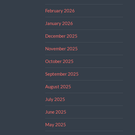
February 2026
January 2026
December 2025
November 2025
October 2025
September 2025
August 2025
July 2025
June 2025
May 2025