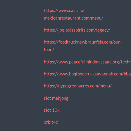
https://www.castillo-
mexicanrestaurant.com/menu/
https://joelouisspirits.com/legacy/
https://foodtrucknewbraunfels.com/our-
food/
https://www.peacefulmindmassage.org/techn
https://www.bbqfoodtrucksavannah.com/bbq
https://nypdgreenacres.com/menu/
slot mahjong
slot 10k
orbit4d