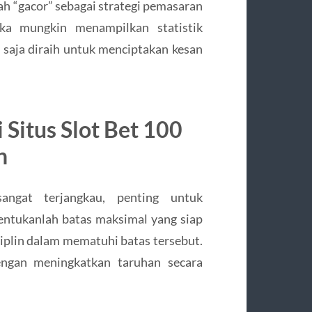
ah “gacor” sebagai strategi pemasaran
ka mungkin menampilkan statistik
saja diraih untuk menciptakan kesan
 Situs Slot Bet 100
h
angat terjangkau, penting untuk
entukanlah batas maksimal yang siap
iplin dalam mematuhi batas tersebut.
engan meningkatkan taruhan secara