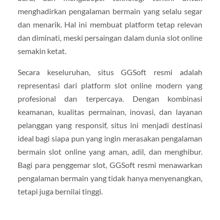
menghadirkan pengalaman bermain yang selalu segar
dan menarik. Hal ini membuat platform tetap relevan
dan diminati, meski persaingan dalam dunia slot online
semakin ketat.
Secara keseluruhan, situs GGSoft resmi adalah
representasi dari platform slot online modern yang
profesional dan terpercaya. Dengan kombinasi
keamanan, kualitas permainan, inovasi, dan layanan
pelanggan yang responsif, situs ini menjadi destinasi
ideal bagi siapa pun yang ingin merasakan pengalaman
bermain slot online yang aman, adil, dan menghibur.
Bagi para penggemar slot, GGSoft resmi menawarkan
pengalaman bermain yang tidak hanya menyenangkan,
tetapi juga bernilai tinggi.