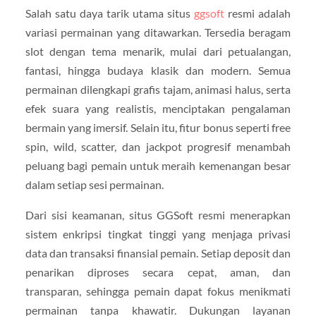
Salah satu daya tarik utama situs
ggsoft
resmi adalah
variasi permainan yang ditawarkan. Tersedia beragam
slot dengan tema menarik, mulai dari petualangan,
fantasi, hingga budaya klasik dan modern. Semua
permainan dilengkapi grafis tajam, animasi halus, serta
efek suara yang realistis, menciptakan pengalaman
bermain yang imersif. Selain itu, fitur bonus seperti free
spin, wild, scatter, dan jackpot progresif menambah
peluang bagi pemain untuk meraih kemenangan besar
dalam setiap sesi permainan.
Dari sisi keamanan, situs GGSoft resmi menerapkan
sistem enkripsi tingkat tinggi yang menjaga privasi
data dan transaksi finansial pemain. Setiap deposit dan
penarikan diproses secara cepat, aman, dan
transparan, sehingga pemain dapat fokus menikmati
permainan tanpa khawatir. Dukungan layanan