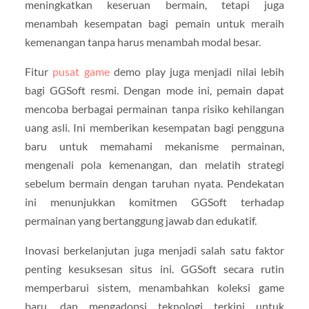
meningkatkan keseruan bermain, tetapi juga
menambah kesempatan bagi pemain untuk meraih
kemenangan tanpa harus menambah modal besar.
Fitur
pusat game
demo play juga menjadi nilai lebih
bagi GGSoft resmi. Dengan mode ini, pemain dapat
mencoba berbagai permainan tanpa risiko kehilangan
uang asli. Ini memberikan kesempatan bagi pengguna
baru untuk memahami mekanisme permainan,
mengenali pola kemenangan, dan melatih strategi
sebelum bermain dengan taruhan nyata. Pendekatan
ini menunjukkan komitmen GGSoft terhadap
permainan yang bertanggung jawab dan edukatif.
Inovasi berkelanjutan juga menjadi salah satu faktor
penting kesuksesan situs ini. GGSoft secara rutin
memperbarui sistem, menambahkan koleksi game
baru, dan mengadopsi teknologi terkini untuk