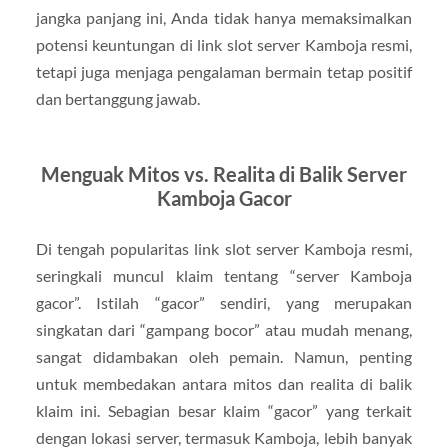
jangka panjang ini, Anda tidak hanya memaksimalkan
potensi keuntungan di link slot server Kamboja resmi,
tetapi juga menjaga pengalaman bermain tetap positif
dan bertanggung jawab.
Menguak Mitos vs. Realita di Balik Server
Kamboja Gacor
Di tengah popularitas link slot server Kamboja resmi,
seringkali muncul klaim tentang “server Kamboja
gacor”. Istilah “gacor” sendiri, yang merupakan
singkatan dari “gampang bocor” atau mudah menang,
sangat didambakan oleh pemain. Namun, penting
untuk membedakan antara mitos dan realita di balik
klaim ini. Sebagian besar klaim “gacor” yang terkait
dengan lokasi server, termasuk Kamboja, lebih banyak