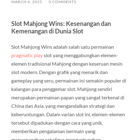
MARCH 4, 2025
/
0 COMMENTS
Slot Mahjong Wins: Kesenangan dan
Kemenangan di Dunia Slot
Slot Mahjong Wins adalah salah satu permainan
pragmatic play
slot yang menggabungkan elemen-
elemen tradisional Mahjong dengan keseruan mesin
slot modern. Dengan grafik yang menarik dan
gameplay yang seru, permainan ini semakin populer di
kalangan para penggemar slot. Mahjong sendiri
merupakan permainan papan yang sangat terkenal di
China dan Asia, yang mengandalkan strategi dan
keberuntungan. Dalam varian slot ini, elemen-elemen
tersebut dipadukan dengan cara yang unik,
memberikan pengalaman bermain yang
menyenangkan sekaligus menguntungkan.