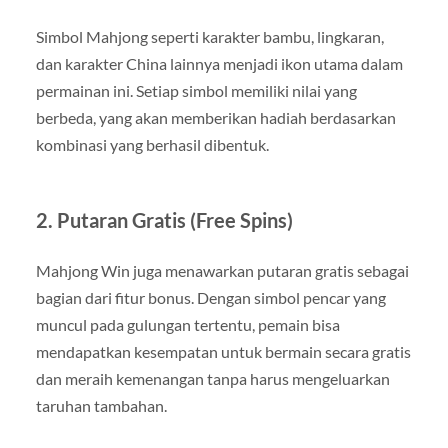
Simbol Mahjong seperti karakter bambu, lingkaran,
dan karakter China lainnya menjadi ikon utama dalam
permainan ini. Setiap simbol memiliki nilai yang
berbeda, yang akan memberikan hadiah berdasarkan
kombinasi yang berhasil dibentuk.
2. Putaran Gratis (Free Spins)
Mahjong Win juga menawarkan putaran gratis sebagai
bagian dari fitur bonus. Dengan simbol pencar yang
muncul pada gulungan tertentu, pemain bisa
mendapatkan kesempatan untuk bermain secara gratis
dan meraih kemenangan tanpa harus mengeluarkan
taruhan tambahan.