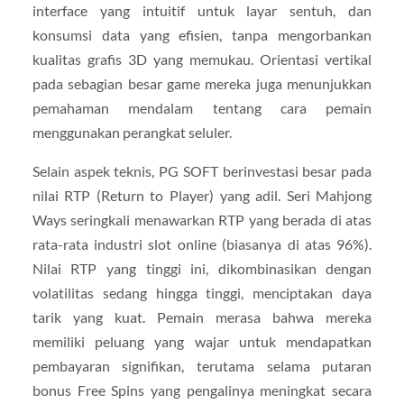
interface yang intuitif untuk layar sentuh, dan
konsumsi data yang efisien, tanpa mengorbankan
kualitas grafis 3D yang memukau. Orientasi vertikal
pada sebagian besar game mereka juga menunjukkan
pemahaman mendalam tentang cara pemain
menggunakan perangkat seluler.
Selain aspek teknis, PG SOFT berinvestasi besar pada
nilai RTP (Return to Player) yang adil. Seri Mahjong
Ways seringkali menawarkan RTP yang berada di atas
rata-rata industri slot online (biasanya di atas 96%).
Nilai RTP yang tinggi ini, dikombinasikan dengan
volatilitas sedang hingga tinggi, menciptakan daya
tarik yang kuat. Pemain merasa bahwa mereka
memiliki peluang yang wajar untuk mendapatkan
pembayaran signifikan, terutama selama putaran
bonus Free Spins yang pengalinya meningkat secara