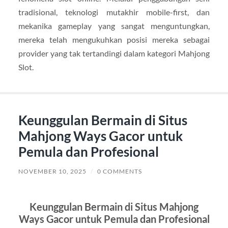
tradisional, teknologi mutakhir mobile-first, dan
mekanika gameplay yang sangat menguntungkan,
mereka telah mengukuhkan posisi mereka sebagai
provider yang tak tertandingi dalam kategori Mahjong
Slot.
Keunggulan Bermain di Situs
Mahjong Ways Gacor untuk
Pemula dan Profesional
NOVEMBER 10, 2025
/
0 COMMENTS
Keunggulan Bermain di Situs Mahjong
Ways Gacor untuk Pemula dan Profesional