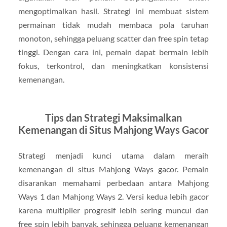
mengoptimalkan hasil. Strategi ini membuat sistem
permainan tidak mudah membaca pola taruhan
monoton, sehingga peluang scatter dan free spin tetap
tinggi. Dengan cara ini, pemain dapat bermain lebih
fokus, terkontrol, dan meningkatkan konsistensi
kemenangan.
Tips dan Strategi Maksimalkan
Kemenangan di Situs Mahjong Ways Gacor
Strategi menjadi kunci utama dalam meraih
kemenangan di situs Mahjong Ways gacor. Pemain
disarankan memahami perbedaan antara Mahjong
Ways 1 dan Mahjong Ways 2. Versi kedua lebih gacor
karena multiplier progresif lebih sering muncul dan
free spin lebih banyak, sehingga peluang kemenangan