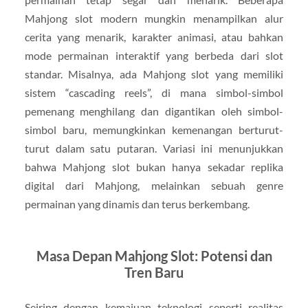
Mahjong slot modern mungkin menampilkan alur
cerita yang menarik, karakter animasi, atau bahkan
mode permainan interaktif yang berbeda dari slot
standar. Misalnya, ada Mahjong slot yang memiliki
sistem “cascading reels”, di mana simbol-simbol
pemenang menghilang dan digantikan oleh simbol-
simbol baru, memungkinkan kemenangan berturut-
turut dalam satu putaran. Variasi ini menunjukkan
bahwa Mahjong slot bukan hanya sekadar replika
digital dari Mahjong, melainkan sebuah genre
permainan yang dinamis dan terus berkembang.
Masa Depan Mahjong Slot: Potensi dan
Tren Baru
Seiring dengan kemajuan teknologi seperti realitas