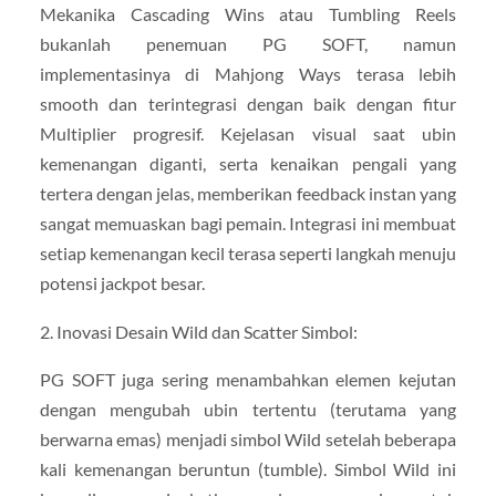
Mekanika Cascading Wins atau Tumbling Reels
bukanlah penemuan PG SOFT, namun
implementasinya di Mahjong Ways terasa lebih
smooth dan terintegrasi dengan baik dengan fitur
Multiplier progresif. Kejelasan visual saat ubin
kemenangan diganti, serta kenaikan pengali yang
tertera dengan jelas, memberikan feedback instan yang
sangat memuaskan bagi pemain. Integrasi ini membuat
setiap kemenangan kecil terasa seperti langkah menuju
potensi jackpot besar.
2. Inovasi Desain Wild dan Scatter Simbol:
PG SOFT juga sering menambahkan elemen kejutan
dengan mengubah ubin tertentu (terutama yang
berwarna emas) menjadi simbol Wild setelah beberapa
kali kemenangan beruntun (tumble). Simbol Wild ini