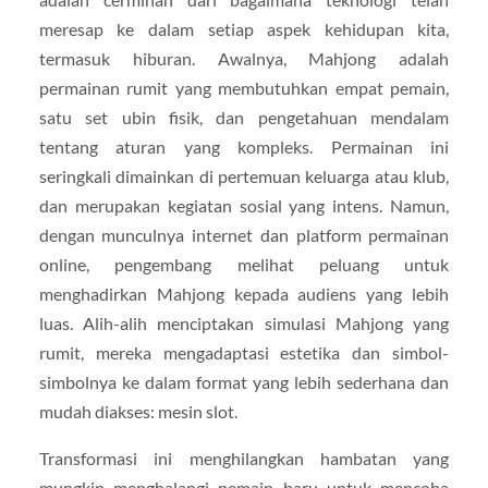
meresap ke dalam setiap aspek kehidupan kita,
termasuk hiburan. Awalnya, Mahjong adalah
permainan rumit yang membutuhkan empat pemain,
satu set ubin fisik, dan pengetahuan mendalam
tentang aturan yang kompleks. Permainan ini
seringkali dimainkan di pertemuan keluarga atau klub,
dan merupakan kegiatan sosial yang intens. Namun,
dengan munculnya internet dan platform permainan
online, pengembang melihat peluang untuk
menghadirkan Mahjong kepada audiens yang lebih
luas. Alih-alih menciptakan simulasi Mahjong yang
rumit, mereka mengadaptasi estetika dan simbol-
simbolnya ke dalam format yang lebih sederhana dan
mudah diakses: mesin slot.
Transformasi ini menghilangkan hambatan yang
mungkin menghalangi pemain baru untuk mencoba