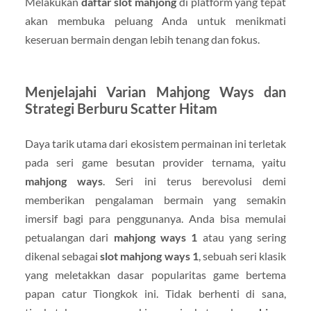
Melakukan
daftar slot mahjong
di platform yang tepat
akan membuka peluang Anda untuk menikmati
keseruan bermain dengan lebih tenang dan fokus.
Menjelajahi Varian Mahjong Ways dan
Strategi Berburu Scatter Hitam
Daya tarik utama dari ekosistem permainan ini terletak
pada seri game besutan provider ternama, yaitu
mahjong ways
. Seri ini terus berevolusi demi
memberikan pengalaman bermain yang semakin
imersif bagi para penggunanya. Anda bisa memulai
petualangan dari
mahjong ways 1
atau yang sering
dikenal sebagai
slot mahjong ways 1
, sebuah seri klasik
yang meletakkan dasar popularitas game bertema
papan catur Tiongkok ini. Tidak berhenti di sana,