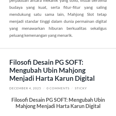
perpaduan antara mekanik yang solid, visual bertema
budaya yang kuat, serta fitur-fitur yang saling
mendukung satu sama lain, Mahjong Slot tetap
menjadi standar tinggi dalam dunia permainan digital
yang menawarkan hiburan berkualitas sekaligus
peluang kemenangan yang menarik.
Filosofi Desain PG SOFT:
Mengubah Ubin Mahjong
Menjadi Harta Karun Digital
DECEMBER 4, 2025
/
0 COMMENTS
/
STICKY
Filosofi Desain PG SOFT: Mengubah Ubin
Mahjong Menjadi Harta Karun Digital