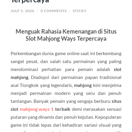
JULY 5, 2026
/
0 COMMENTS
/
STICKY
Menguak Rahasia Kemenangan di Situs
Slot Mahjong Ways Terpercaya
Perkembangan dunia game online saat ini berkembang
sangat pesat, dan salah satu permainan yang paling
mendominasi perhatian para pemain adalah
slot
mahjong
. Diadopsi dari permainan papan tradisional
asal Tiongkok yang legendaris,
mahjong
kini menjelma
menjadi permainan modern yang seru dan penuh
tantangan. Banyak pemain yang sengaja berburu
situs
slot
mahjong ways 1
terbaik
demi merasakan sensasi
putaran yang dinamis dan penuh kejutan. Kepopuleran
game ini tidak lepas dari kehadiran variasi visual yang