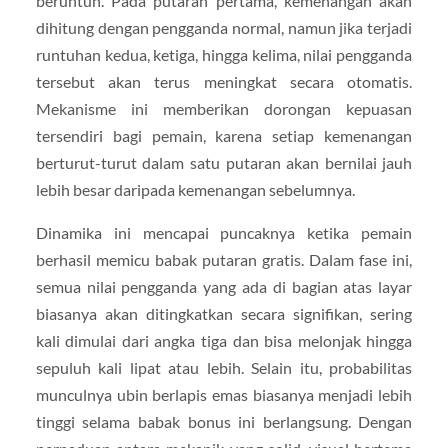
beruntun. Pada putaran pertama, kemenangan akan
dihitung dengan pengganda normal, namun jika terjadi
runtuhan kedua, ketiga, hingga kelima, nilai pengganda
tersebut akan terus meningkat secara otomatis.
Mekanisme ini memberikan dorongan kepuasan
tersendiri bagi pemain, karena setiap kemenangan
berturut-turut dalam satu putaran akan bernilai jauh
lebih besar daripada kemenangan sebelumnya.
Dinamika ini mencapai puncaknya ketika pemain
berhasil memicu babak putaran gratis. Dalam fase ini,
semua nilai pengganda yang ada di bagian atas layar
biasanya akan ditingkatkan secara signifikan, sering
kali dimulai dari angka tiga dan bisa melonjak hingga
sepuluh kali lipat atau lebih. Selain itu, probabilitas
munculnya ubin berlapis emas biasanya menjadi lebih
tinggi selama babak bonus ini berlangsung. Dengan