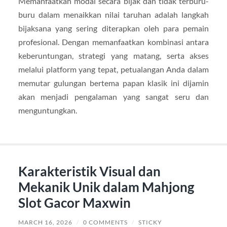
Memanfaatkan modal secara bijak dan tidak terburu-
buru dalam menaikkan nilai taruhan adalah langkah
bijaksana yang sering diterapkan oleh para pemain
profesional. Dengan memanfaatkan kombinasi antara
keberuntungan, strategi yang matang, serta akses
melalui platform yang tepat, petualangan Anda dalam
memutar gulungan bertema papan klasik ini dijamin
akan menjadi pengalaman yang sangat seru dan
menguntungkan.
Karakteristik Visual dan
Mekanik Unik dalam Mahjong
Slot Gacor Maxwin
MARCH 16, 2026
/
0 COMMENTS
/
STICKY