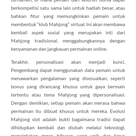
berkompetisi satu sama lain untuk hadiah besar, atau
bahkan fitur yang memungkinkan pemain untuk
membentuk “klub Mahjong” virtual. Ini akan membawa
kembali aspek sosial yang merupakan inti dari
Mahjong tradisional, menggabungkannya dengan
kenyamanan dan jangkauan permainan online.
Terakhir, personalisasi akan menjadi kunci.
Pengembang dapat menggunakan data pemain untuk
menawarkan pengalaman yang disesuaikan, seperti
bonus yang dirancang khusus untuk gaya bermain
tertentu atau tema Mahjong yang dipersonalisasi.
Dengan demikian, setiap pemain akan merasa bahwa
permainan itu dibuat khusus untuk mereka. Evolusi
Mahjong slot adalah bukti bagaimana tradisi dapat
dihidupkan kembali dan diubah melalui teknologi,
menciptakan genre hiburan yang unik dan terus