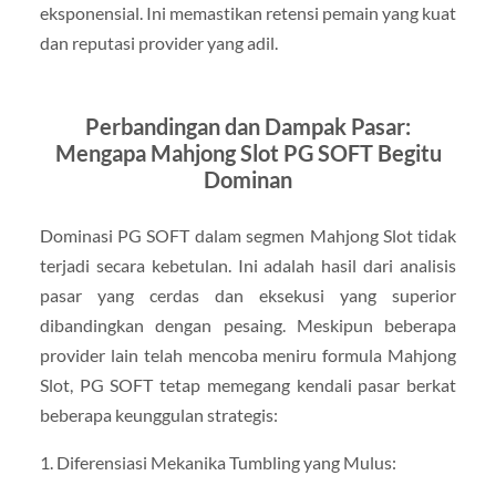
eksponensial. Ini memastikan retensi pemain yang kuat
dan reputasi provider yang adil.
Perbandingan dan Dampak Pasar:
Mengapa Mahjong Slot PG SOFT Begitu
Dominan
Dominasi PG SOFT dalam segmen Mahjong Slot tidak
terjadi secara kebetulan. Ini adalah hasil dari analisis
pasar yang cerdas dan eksekusi yang superior
dibandingkan dengan pesaing. Meskipun beberapa
provider lain telah mencoba meniru formula Mahjong
Slot, PG SOFT tetap memegang kendali pasar berkat
beberapa keunggulan strategis:
1. Diferensiasi Mekanika Tumbling yang Mulus: