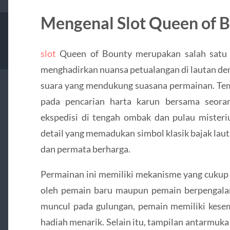
Mengenal Slot Queen of 
slot
Queen of Bounty merupakan salah satu 
menghadirkan nuansa petualangan di lautan den
suara yang mendukung suasana permainan. Tem
pada pencarian harta karun bersama seora
ekspedisi di tengah ombak dan pulau misteri
detail yang memadukan simbol klasik bajak laut 
dan permata berharga.
Permainan ini memiliki mekanisme yang cukup
oleh pemain baru maupun pemain berpengala
muncul pada gulungan, pemain memiliki kes
hadiah menarik. Selain itu, tampilan antarmu