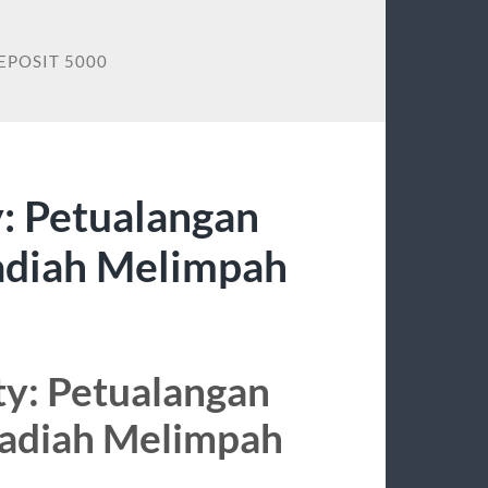
EPOSIT 5000
: Petualangan
adiah Melimpah
ty: Petualangan
Hadiah Melimpah