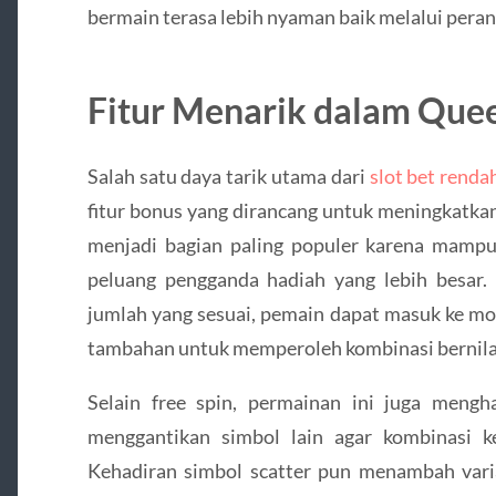
bermain terasa lebih nyaman baik melalui per
Fitur Menarik dalam Que
Salah satu daya tarik utama dari
slot bet renda
fitur bonus yang dirancang untuk meningkatkan
menjadi bagian paling populer karena mamp
peluang pengganda hadiah yang lebih besar.
jumlah yang sesuai, pemain dapat masuk ke m
tambahan untuk memperoleh kombinasi bernilai
Selain free spin, permainan ini juga mengh
menggantikan simbol lain agar kombinasi 
Kehadiran simbol scatter pun menambah var