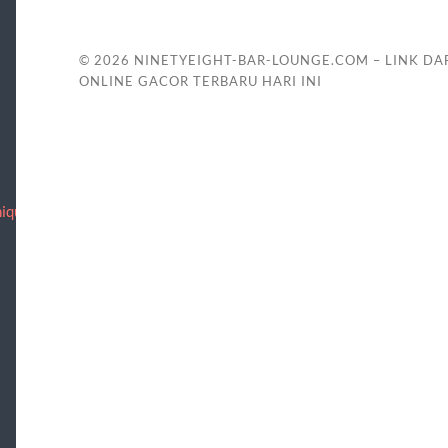
© 2026
NINETYEIGHT-BAR-LOUNGE.COM – LINK DAF
ONLINE GACOR TERBARU HARI INI
iques/