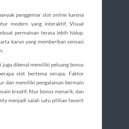
banyak penggemar slot online karena
ur modern yang interaktif. Visual
mbuat permainan terasa lebih hidup.
arta karun yang memberikan sensasi
n.
i juga dikenal memiliki peluang bonus
erapa slot bertema serupa. Faktor
ur dan memiliki pengalaman bermain
in kreatif, fitur bonus menarik, dan
y menjadi salah satu pilihan favorit