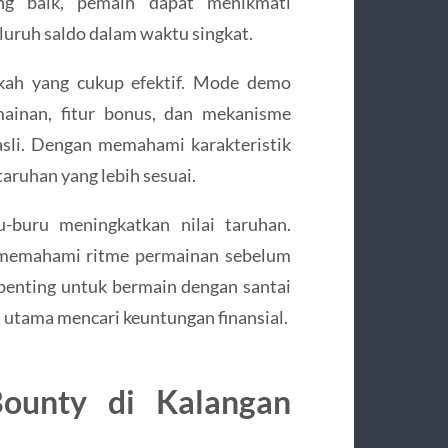
ng baik, pemain dapat menikmati
eluruh saldo dalam waktu singkat.
kah yang cukup efektif. Mode demo
inan, fitur bonus, dan mekanisme
sli. Dengan memahami karakteristik
aruhan yang lebih sesuai.
u-buru meningkatkan nilai taruhan.
 memahami ritme permainan sebelum
, penting untuk bermain dengan santai
 utama mencari keuntungan finansial.
Bounty di Kalangan