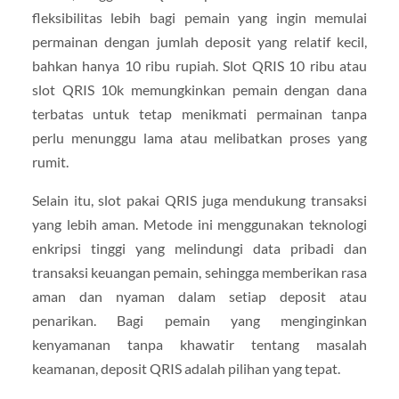
fleksibilitas lebih bagi pemain yang ingin memulai
permainan dengan jumlah deposit yang relatif kecil,
bahkan hanya 10 ribu rupiah. Slot QRIS 10 ribu atau
slot QRIS 10k memungkinkan pemain dengan dana
terbatas untuk tetap menikmati permainan tanpa
perlu menunggu lama atau melibatkan proses yang
rumit.
Selain itu, slot pakai QRIS juga mendukung transaksi
yang lebih aman. Metode ini menggunakan teknologi
enkripsi tinggi yang melindungi data pribadi dan
transaksi keuangan pemain, sehingga memberikan rasa
aman dan nyaman dalam setiap deposit atau
penarikan. Bagi pemain yang menginginkan
kenyamanan tanpa khawatir tentang masalah
keamanan, deposit QRIS adalah pilihan yang tepat.