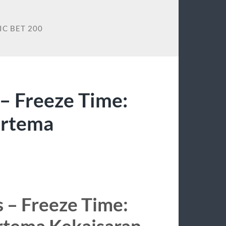
IC BET 200
 – Freeze Time:
ertema
s – Freeze Time:
rtema Kekaisaran