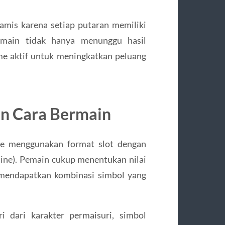
amis karena setiap putaran memiliki
Pemain tidak hanya menunggu hasil
ime aktif untuk meningkatkan peluang
n Cara Bermain
me
menggunakan format slot dengan
ine). Pemain cukup menentukan nilai
mendapatkan kombinasi simbol yang
i dari karakter permaisuri, simbol