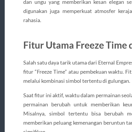
dan ungu yang memberikan kesan elegan sek
digunakan juga memperkuat atmosfer keraj
rahasia.
Fitur Utama Freeze Time
Salah satu daya tarik utama dari
Eternal Empre
fitur “Freeze Time” atau pembekuan waktu. Fitu
melalui kombinasi simbol tertentu di gulungan.
Saat fitur ini aktif, waktu dalam permainan se
permainan berubah untuk memberikan keu
Misalnya, simbol tertentu bisa berubah me
memberikan peluang kemenangan beruntun tan
signifikan.