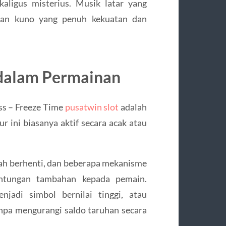
aligus misterius. Musik latar yang
aan kuno yang penuh kekuatan dan
 dalam Permainan
ss – Freeze Time
pusatwin slot
adalah
r ini biasanya aktif secara acak atau
olah berhenti, dan beberapa mekanisme
ntungan tambahan kepada pemain.
njadi simbol bernilai tinggi, atau
pa mengurangi saldo taruhan secara