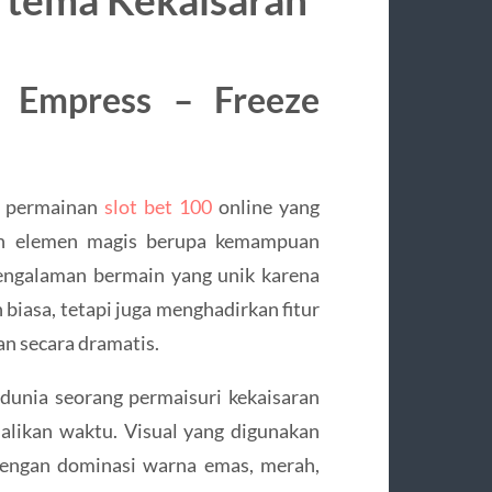
l Empress – Freeze
h permainan
slot bet 100
online yang
an elemen magis berupa kemampuan
ngalaman bermain yang unik karena
biasa, tetapi juga menghadirkan fitur
n secara dramatis.
dunia seorang permaisuri kekaisaran
alikan waktu. Visual yang digunakan
engan dominasi warna emas, merah,