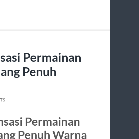
nsasi Permainan
yang Penuh
TS
ensasi Permainan
yang Penuh Warna