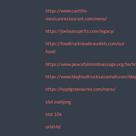
https://www.castillo-
mexicanrestaurant.com/menu/
https://joelouisspirits.com/legacy/
https://foodtrucknewbraunfels.com/our-
food/
https://www.peacefulmindmassage.org/techn
https://www.bbqfoodtrucksavannah.com/bbq
https://nypdgreenacres.com/menu/
slot mahjong
slot 10k
orbit4d