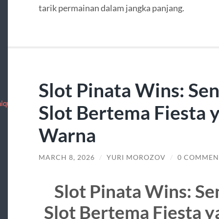
tarik permainan dalam jangka panjang.
Slot Pinata Wins: Se
iques/
Slot Bertema Fiesta 
Warna
MARCH 8, 2026
/
YURI MOROZOV
/
0 COMMEN
Slot Pinata Wins: S
Slot Bertema Fiesta 