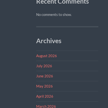
Recent Comments
No comments to show.
Archives
August 2026
July 2026
June 2026
May 2026
April 2026
March 2026