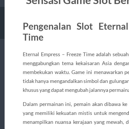
Pengenalan Slot Eterna
Time
Eternal Empress – Freeze Time
adalah sebua
menggabungkan tema kekaisaran Asia deng
membekukan waktu. Game ini menawarkan pe
tidak hanya mengandalkan simbol dan gulungan 
khusus yang dapat mengubah jalannya permaina
Dalam permainan ini, pemain akan dibawa ke 
yang memiliki kekuatan mistis untuk mengend
menampilkan nuansa kerajaan yang mewah, d