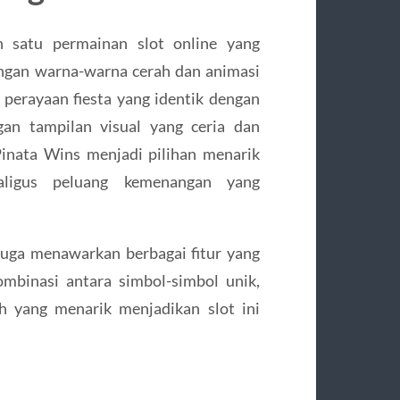
 satu permainan slot online yang
ngan warna-warna cerah dan animasi
perayaan fiesta yang identik dengan
gan tampilan visual yang ceria dan
inata Wins menjadi pilihan menarik
aligus peluang kemenangan yang
 juga menawarkan berbagai fitur yang
mbinasi antara simbol-simbol unik,
ah yang menarik menjadikan slot ini