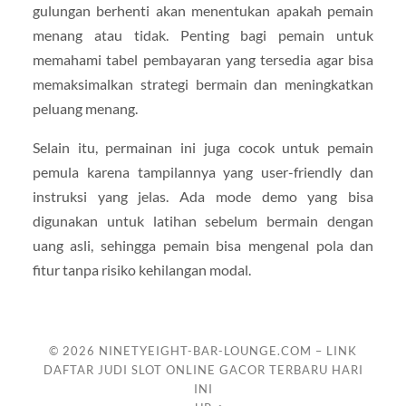
gulungan berhenti akan menentukan apakah pemain
menang atau tidak. Penting bagi pemain untuk
memahami tabel pembayaran yang tersedia agar bisa
memaksimalkan strategi bermain dan meningkatkan
peluang menang.
Selain itu, permainan ini juga cocok untuk pemain
pemula karena tampilannya yang user-friendly dan
instruksi yang jelas. Ada mode demo yang bisa
digunakan untuk latihan sebelum bermain dengan
uang asli, sehingga pemain bisa mengenal pola dan
fitur tanpa risiko kehilangan modal.
© 2026
NINETYEIGHT-BAR-LOUNGE.COM – LINK
DAFTAR JUDI SLOT ONLINE GACOR TERBARU HARI
INI