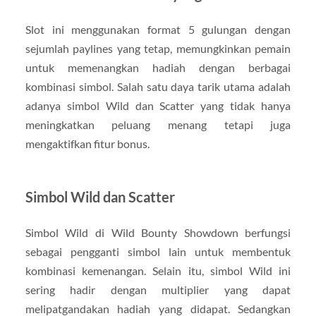
Slot ini menggunakan format 5 gulungan dengan
sejumlah paylines yang tetap, memungkinkan pemain
untuk memenangkan hadiah dengan berbagai
kombinasi simbol. Salah satu daya tarik utama adalah
adanya simbol Wild dan Scatter yang tidak hanya
meningkatkan peluang menang tetapi juga
mengaktifkan fitur bonus.
Simbol Wild dan Scatter
Simbol Wild di Wild Bounty Showdown berfungsi
sebagai pengganti simbol lain untuk membentuk
kombinasi kemenangan. Selain itu, simbol Wild ini
sering hadir dengan multiplier yang dapat
melipatgandakan hadiah yang didapat. Sedangkan