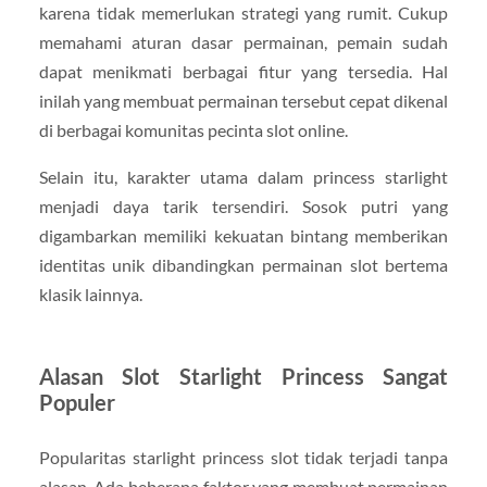
karena tidak memerlukan strategi yang rumit. Cukup
memahami aturan dasar permainan, pemain sudah
dapat menikmati berbagai fitur yang tersedia. Hal
inilah yang membuat permainan tersebut cepat dikenal
di berbagai komunitas pecinta slot online.
Selain itu, karakter utama dalam princess starlight
menjadi daya tarik tersendiri. Sosok putri yang
digambarkan memiliki kekuatan bintang memberikan
identitas unik dibandingkan permainan slot bertema
klasik lainnya.
Alasan Slot Starlight Princess Sangat
Populer
Popularitas starlight princess slot tidak terjadi tanpa
alasan. Ada beberapa faktor yang membuat permainan