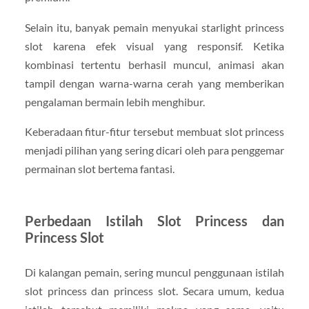
Selain itu, banyak pemain menyukai starlight princess
slot karena efek visual yang responsif. Ketika
kombinasi tertentu berhasil muncul, animasi akan
tampil dengan warna-warna cerah yang memberikan
pengalaman bermain lebih menghibur.
Keberadaan fitur-fitur tersebut membuat slot princess
menjadi pilihan yang sering dicari oleh para penggemar
permainan slot bertema fantasi.
Perbedaan Istilah Slot Princess dan
Princess Slot
Di kalangan pemain, sering muncul penggunaan istilah
slot princess dan princess slot. Secara umum, kedua