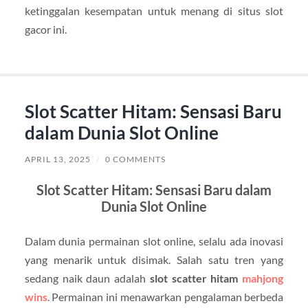
ketinggalan kesempatan untuk menang di situs slot
gacor ini.
Slot Scatter Hitam: Sensasi Baru
dalam Dunia Slot Online
APRIL 13, 2025
/
0 COMMENTS
Slot Scatter Hitam: Sensasi Baru dalam
Dunia Slot Online
Dalam dunia permainan slot online, selalu ada inovasi
yang menarik untuk disimak. Salah satu tren yang
sedang naik daun adalah
slot scatter hitam
mahjong
wins
. Permainan ini menawarkan pengalaman berbeda