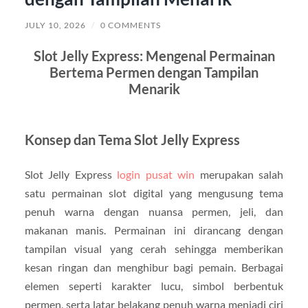
JULY 10, 2026
/
0 COMMENTS
Slot Jelly Express: Mengenal Permainan
Bertema Permen dengan Tampilan
Menarik
Konsep dan Tema Slot Jelly Express
Slot Jelly Express
login pusat win
merupakan salah
satu permainan slot digital yang mengusung tema
penuh warna dengan nuansa permen, jeli, dan
makanan manis. Permainan ini dirancang dengan
tampilan visual yang cerah sehingga memberikan
kesan ringan dan menghibur bagi pemain. Berbagai
elemen seperti karakter lucu, simbol berbentuk
permen, serta latar belakang penuh warna menjadi ciri