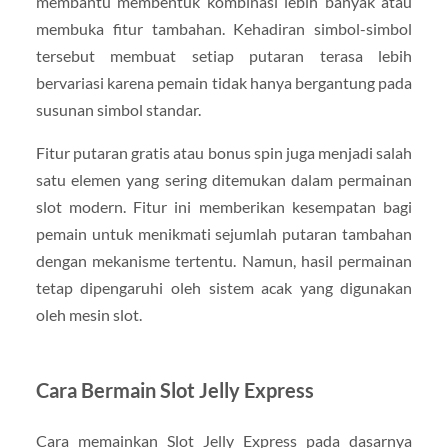
membantu membentuk kombinasi lebih banyak atau
membuka fitur tambahan. Kehadiran simbol-simbol
tersebut membuat setiap putaran terasa lebih
bervariasi karena pemain tidak hanya bergantung pada
susunan simbol standar.
Fitur putaran gratis atau bonus spin juga menjadi salah
satu elemen yang sering ditemukan dalam permainan
slot modern. Fitur ini memberikan kesempatan bagi
pemain untuk menikmati sejumlah putaran tambahan
dengan mekanisme tertentu. Namun, hasil permainan
tetap dipengaruhi oleh sistem acak yang digunakan
oleh mesin slot.
Cara Bermain Slot Jelly Express
Cara memainkan Slot Jelly Express pada dasarnya