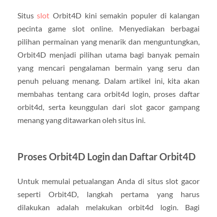
Situs
slot
Orbit4D kini semakin populer di kalangan
pecinta game slot online. Menyediakan berbagai
pilihan permainan yang menarik dan menguntungkan,
Orbit4D menjadi pilihan utama bagi banyak pemain
yang mencari pengalaman bermain yang seru dan
penuh peluang menang. Dalam artikel ini, kita akan
membahas tentang cara orbit4d login, proses daftar
orbit4d, serta keunggulan dari slot gacor gampang
menang yang ditawarkan oleh situs ini.
Proses Orbit4D Login dan Daftar Orbit4D
Untuk memulai petualangan Anda di situs slot gacor
seperti Orbit4D, langkah pertama yang harus
dilakukan adalah melakukan orbit4d login. Bagi