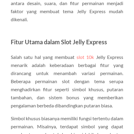
antara desain, suara, dan fitur permainan menjadi
faktor yang membuat tema Jelly Express mudah
dikenali.
Fitur Utama dalam Slot Jelly Express
Salah satu hal yang membuat
slot 10k
Jelly Express
menarik adalah keberadaan berbagai fitur yang
dirancang untuk menambah variasi permainan.
Beberapa permainan slot dengan tema serupa
menghadirkan fitur seperti simbol khusus, putaran
tambahan, dan sistem bonus yang memberikan
pengalaman berbeda dibandingkan putaran biasa.
Simbol khusus biasanya memiliki fungsi tertentu dalam
permainan. Misalnya, terdapat simbol yang dapat