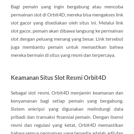
Bagi pemain yang ingin bergabung atau mencoba
permainan slot di Orbit4D, mereka bisa mengakses link
slot gacor yang disediakan oleh situs ini. Melalui link
slot gacor, pemain akan dibawa langsung ke permainan
slot dengan peluang menang yang besar. Link tersebut
juga membantu pemain untuk memastikan bahwa
mereka bermain di situs yang resmi dan terpercaya.
Keamanan Situs Slot Resmi Orbit4D
Sebagai slot resmi, Orbit4D menjamin keamanan dan
kenyamanan bagi setiap pemain yang bergabung.
Sistem enkripsi yang digunakan melindungi data
pribadi dan transaksi finansial pemain. Dengan lisensi
resmi dan regulasi yang ketat, Orbit4D memastikan
bahwa semua permainan yang tersedia adalah adil dan