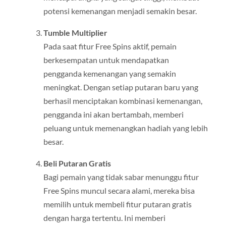
potensi kemenangan menjadi semakin besar.
Tumble Multiplier
Pada saat fitur Free Spins aktif, pemain
berkesempatan untuk mendapatkan
pengganda kemenangan yang semakin
meningkat. Dengan setiap putaran baru yang
berhasil menciptakan kombinasi kemenangan,
pengganda ini akan bertambah, memberi
peluang untuk memenangkan hadiah yang lebih
besar.
Beli Putaran Gratis
Bagi pemain yang tidak sabar menunggu fitur
Free Spins muncul secara alami, mereka bisa
memilih untuk membeli fitur putaran gratis
dengan harga tertentu. Ini memberi