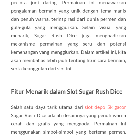
pecinta judi daring. Permainan ini menawarkan
pengalaman bermain yang unik dengan tema manis
dan penuh warna, terinspirasi dari dunia permen dan
gula-gula yang menggiurkan. Selain visual yang
menarik, Sugar Rush Dice juga menghadirkan
mekanisme permainan yang seru dan potensi
kemenangan yang menggiurkan. Dalam artikel ini, kita
akan membahas lebih jauh tentang fitur, cara bermain,
serta keunggulan dari slot ini.
Fitur Menarik dalam Slot Sugar Rush Dice
Salah satu daya tarik utama dari
slot depo 5k gacor
Sugar Rush Dice adalah desainnya yang penuh warna
cerah dan grafis yang menggoda. Permainan ini
menggunakan simbol-simbol yang bertema permen,