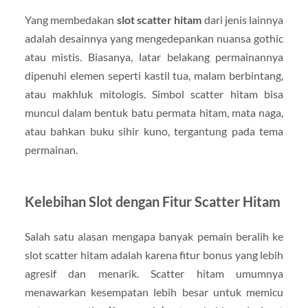
Yang membedakan
slot scatter hitam
dari jenis lainnya
adalah desainnya yang mengedepankan nuansa gothic
atau mistis. Biasanya, latar belakang permainannya
dipenuhi elemen seperti kastil tua, malam berbintang,
atau makhluk mitologis. Simbol scatter hitam bisa
muncul dalam bentuk batu permata hitam, mata naga,
atau bahkan buku sihir kuno, tergantung pada tema
permainan.
Kelebihan Slot dengan Fitur Scatter Hitam
Salah satu alasan mengapa banyak pemain beralih ke
slot scatter hitam adalah karena fitur bonus yang lebih
agresif dan menarik. Scatter hitam umumnya
menawarkan kesempatan lebih besar untuk memicu