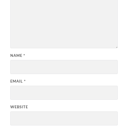
NAME
*
EMAIL
*
WEBSITE