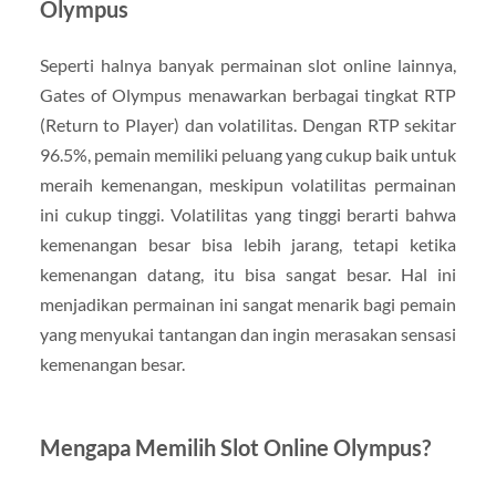
Olympus
Seperti
halnya
banyak
permainan
slot
online
lainnya,
Gates
of
Olympus
menawarkan
berbagai
tingkat
RTP
(
Return
to
Player)
dan
volatilitas.
Dengan
RTP
sekitar
96.5%,
pemain
memiliki
peluang
yang
cukup
baik
untuk
meraih
kemenangan,
meskipun
volatilitas
permainan
ini
cukup
tinggi.
Volatilitas
yang
tinggi
berarti
bahwa
kemenangan
besar
bisa
lebih
jarang,
tetapi
ketika
kemenangan
datang,
itu
bisa
sangat
besar.
Hal
ini
menjadikan
permainan
ini
sangat
menarik
bagi
pemain
yang
menyukai
tantangan
dan
ingin
merasakan
sensasi
kemenangan
besar.
Mengapa
Memilih
Slot
Online
Olympus?