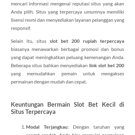
mencari informasi mengenai reputasi situs yang akan
Anda pilih. Situs yang terpercaya umumnya memiliki
lisensi resmi dan menyediakan layanan pelanggan yang
responsif.
Selain itu, situs
slot bet 200 rupiah terpercaya
biasanya menawarkan berbagai promosi dan bonus
yang dapat meningkatkan peluang kemenangan Anda.
Beberapa situs bahkan menyediakan
link slot bet 200
yang memudahkan pemain untuk mengakses
permainan dengan mudah dan cepat.
Keuntungan Bermain Slot Bet Kecil di
Situs Terpercaya
Modal Terjangkau
: Dengan taruhan yang
sangat rendah, Anda bisa memulai permainan