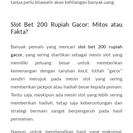
tanpa perlu khawatir akan kehilangan banyak uang.
Slot Bet 200 Rupiah Gacor: Mitos atau
Fakta?
Banyak pemain yang mencari
slot bet 200 rupiah
gacor
, yang sering diartikan sebagai mesin slot yang
memiliki peluang besar untuk memberikan
kemenangan dengan taruhan kecil. Istilah “gacor”
sendiri merujuk pada mesin slot yang sering
memberikan jackpot atau hadiah besar kepada pemain.
Tentu saja, meskipun ada mesin slot yang lebih sering
memberikan hadiah, tetap saja keberuntungan dan
strategi bermain sangat berpengaruh pada hasil
permainan.
Namun, untuk mendapatkan hasil yang maksimal,