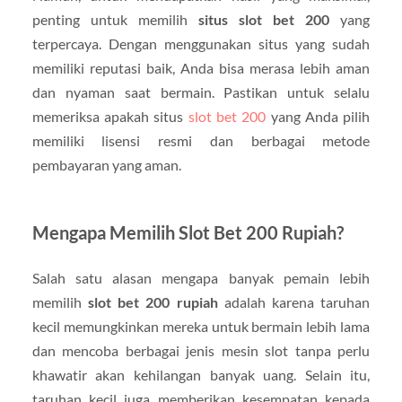
penting untuk memilih
situs slot bet 200
yang
terpercaya. Dengan menggunakan situs yang sudah
memiliki reputasi baik, Anda bisa merasa lebih aman
dan nyaman saat bermain. Pastikan untuk selalu
memeriksa apakah situs
slot bet 200
yang Anda pilih
memiliki lisensi resmi dan berbagai metode
pembayaran yang aman.
Mengapa Memilih Slot Bet 200 Rupiah?
Salah satu alasan mengapa banyak pemain lebih
memilih
slot bet 200 rupiah
adalah karena taruhan
kecil memungkinkan mereka untuk bermain lebih lama
dan mencoba berbagai jenis mesin slot tanpa perlu
khawatir akan kehilangan banyak uang. Selain itu,
taruhan kecil juga memberikan kesempatan kepada