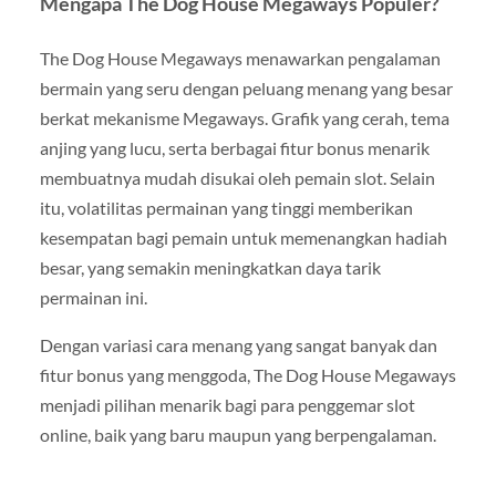
Mengapa The Dog House Megaways Populer?
The Dog House Megaways menawarkan pengalaman
bermain yang seru dengan peluang menang yang besar
berkat mekanisme Megaways. Grafik yang cerah, tema
anjing yang lucu, serta berbagai fitur bonus menarik
membuatnya mudah disukai oleh pemain slot. Selain
itu, volatilitas permainan yang tinggi memberikan
kesempatan bagi pemain untuk memenangkan hadiah
besar, yang semakin meningkatkan daya tarik
permainan ini.
Dengan variasi cara menang yang sangat banyak dan
fitur bonus yang menggoda, The Dog House Megaways
menjadi pilihan menarik bagi para penggemar slot
online, baik yang baru maupun yang berpengalaman.