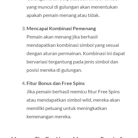
yang muncul di gulungan akan menentukan
apakah pemain menang atau tidak.
Mencapai Kombinasi Pemenang
Pemain akan menang jika berhasil
mendapatkan kombinasi simbol yang sesuai
dengan aturan permainan. Kombinasi ini dapat
bervariasi tergantung pada jenis simbol dan
posisi mereka di gulungan.
Fitur Bonus dan Free Spins
Jika pemain berhasil memicu fitur Free Spins
atau mendapatkan simbol wild, mereka akan
memiliki peluang untuk meningkatkan
kemenangan mereka.