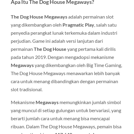
Apa Itu The Dog House Megaways?
The Dog House Megaways
adalah permainan slot
yang dikembangkan oleh
Pragmatic Play
, salah satu
penyedia perangkat lunak terkemuka dalam industri
perjudian. Game ini adalah versi lanjutan dari
permainan
The Dog House
yang pertama kali dirilis
pada tahun 2019. Dengan mengadopsi mekanisme
Megaways
yang dikembangkan oleh Big Time Gaming,
The Dog House Megaways menawarkan lebih banyak
cara untuk menang dibandingkan dengan permainan
slot tradisional.
Mekanisme
Megaways
memungkinkan jumlah simbol
yang muncul di setiap gulungan untuk bervariasi, yang
berarti jumlah cara untuk menang bisa mencapai
ribuan. Dalam The Dog House Megaways, pemain bisa