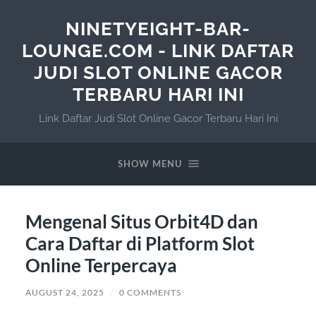
NINETYEIGHT-BAR-
LOUNGE.COM - LINK DAFTAR
JUDI SLOT ONLINE GACOR
TERBARU HARI INI
Link Daftar Judi Slot Online Gacor Terbaru Hari Ini
SHOW MENU
Mengenal Situs Orbit4D dan
Cara Daftar di Platform Slot
Online Terpercaya
AUGUST 24, 2025
/
0 COMMENTS