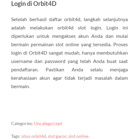
Login di Orbit4D
Setelah berhasil daftar orbit4d, langkah selanjutnya
adalah melakukan orbit4d slot login. Login ini
diperlukan untuk mengakses akun Anda dan mulai
bermain permainan slot online yang tersedia. Proses
login di Orbit4D sangat mudah, hanya membutuhkan
username dan password yang telah Anda buat saat
pendaftaran. Pastikan Anda selalu menjaga
kerahasiaan akun agar tidak terjadi masalah dalam
bermain.
Categories:
Uncategorized
Tags:
situs orbit4d
,
slot gacor
,
slot online