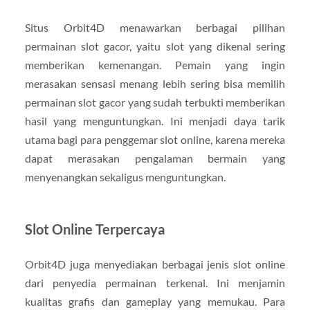
Situs Orbit4D menawarkan berbagai pilihan
permainan slot gacor, yaitu slot yang dikenal sering
memberikan kemenangan. Pemain yang ingin
merasakan sensasi menang lebih sering bisa memilih
permainan slot gacor yang sudah terbukti memberikan
hasil yang menguntungkan. Ini menjadi daya tarik
utama bagi para penggemar slot online, karena mereka
dapat merasakan pengalaman bermain yang
menyenangkan sekaligus menguntungkan.
Slot Online Terpercaya
Orbit4D juga menyediakan berbagai jenis slot online
dari penyedia permainan terkenal. Ini menjamin
kualitas grafis dan gameplay yang memukau. Para