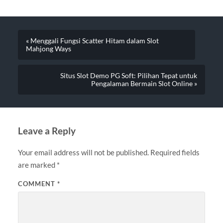
« Menggali Fungsi Scatter Hitam dalam Slot
Mahjong Ways
Situs Slot Demo PG Soft: Pilihan Tepat untuk
Pengalaman Bermain Slot Online »
Leave a Reply
Your email address will not be published.
Required fields
are marked
*
COMMENT
*