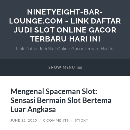
NINETYEIGHT-BAR-
LOUNGE.COM - LINK DAFTAR
JUDI SLOT ONLINE GACOR
TERBARU HARI INI
Link Daftar Judi Slot Online Gacor Terbaru Hari Ini
SHOW MENU
Mengenal Spaceman Slot:
Sensasi Bermain Slot Bertema
Luar Angkasa
JUNE 12, 2025
/
0 COMMENTS
/
STICKY