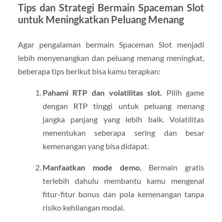
Tips dan Strategi Bermain Spaceman Slot
untuk Meningkatkan Peluang Menang
Agar pengalaman bermain Spaceman Slot menjadi
lebih menyenangkan dan peluang menang meningkat,
beberapa tips berikut bisa kamu terapkan:
Pahami RTP dan volatilitas slot.
Pilih game
dengan RTP tinggi untuk peluang menang
jangka panjang yang lebih baik. Volatilitas
menentukan seberapa sering dan besar
kemenangan yang bisa didapat.
Manfaatkan mode demo.
Bermain gratis
terlebih dahulu membantu kamu mengenal
fitur-fitur bonus dan pola kemenangan tanpa
risiko kehilangan modal.