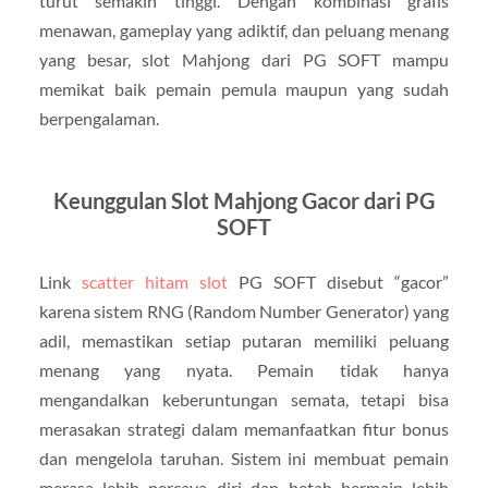
turut semakin tinggi. Dengan kombinasi grafis
menawan, gameplay yang adiktif, dan peluang menang
yang besar, slot Mahjong dari PG SOFT mampu
memikat baik pemain pemula maupun yang sudah
berpengalaman.
Keunggulan Slot Mahjong Gacor dari PG
SOFT
Link
scatter hitam slot
PG SOFT disebut “gacor”
karena sistem RNG (Random Number Generator) yang
adil, memastikan setiap putaran memiliki peluang
menang yang nyata. Pemain tidak hanya
mengandalkan keberuntungan semata, tetapi bisa
merasakan strategi dalam memanfaatkan fitur bonus
dan mengelola taruhan. Sistem ini membuat pemain
merasa lebih percaya diri dan betah bermain lebih