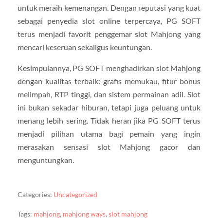
untuk meraih kemenangan. Dengan reputasi yang kuat
sebagai penyedia slot online terpercaya, PG SOFT
terus menjadi favorit penggemar slot Mahjong yang
mencari keseruan sekaligus keuntungan.
Kesimpulannya, PG SOFT menghadirkan slot Mahjong
dengan kualitas terbaik: grafis memukau, fitur bonus
melimpah, RTP tinggi, dan sistem permainan adil. Slot
ini bukan sekadar hiburan, tetapi juga peluang untuk
menang lebih sering. Tidak heran jika PG SOFT terus
menjadi pilihan utama bagi pemain yang ingin
merasakan sensasi slot Mahjong gacor dan
menguntungkan.
Categories:
Uncategorized
Tags:
mahjong
,
mahjong ways
,
slot mahjong