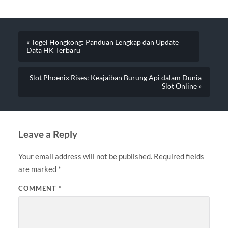
« Togel Hongkong: Panduan Lengkap dan Update
Data HK Terbaru
Slot Phoenix Rises: Keajaiban Burung Api dalam Dunia
Slot Online »
Leave a Reply
Your email address will not be published.
Required fields
are marked
*
COMMENT
*