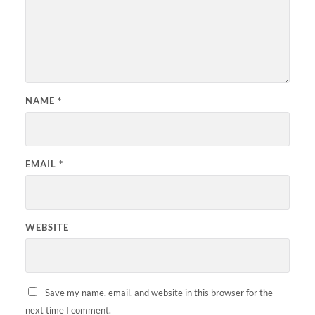
NAME
*
EMAIL
*
WEBSITE
Save my name, email, and website in this browser for the
next time I comment.