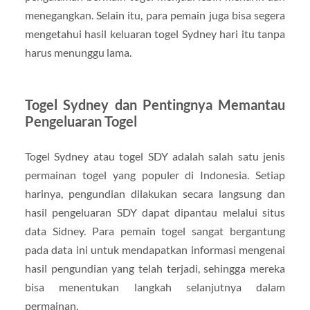
menegangkan. Selain itu, para pemain juga bisa segera
mengetahui hasil keluaran togel Sydney hari itu tanpa
harus menunggu lama.
Togel Sydney dan Pentingnya Memantau
Pengeluaran Togel
Togel Sydney atau togel SDY adalah salah satu jenis
permainan togel yang populer di Indonesia. Setiap
harinya, pengundian dilakukan secara langsung dan
hasil pengeluaran SDY dapat dipantau melalui situs
data Sidney. Para pemain togel sangat bergantung
pada data ini untuk mendapatkan informasi mengenai
hasil pengundian yang telah terjadi, sehingga mereka
bisa menentukan langkah selanjutnya dalam
permainan.