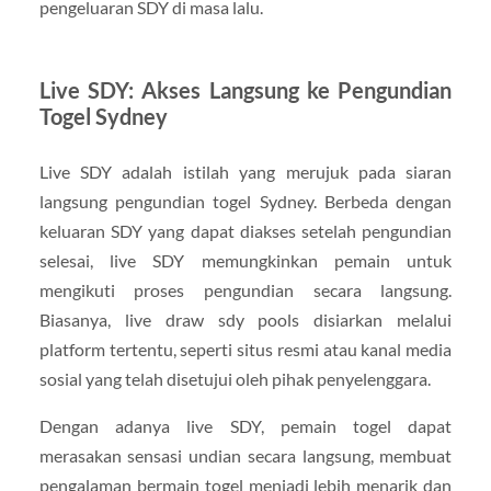
pengeluaran SDY di masa lalu.
Live SDY: Akses Langsung ke Pengundian
Togel Sydney
Live SDY adalah istilah yang merujuk pada siaran
langsung pengundian togel Sydney. Berbeda dengan
keluaran SDY yang dapat diakses setelah pengundian
selesai, live SDY memungkinkan pemain untuk
mengikuti proses pengundian secara langsung.
Biasanya, live draw sdy pools disiarkan melalui
platform tertentu, seperti situs resmi atau kanal media
sosial yang telah disetujui oleh pihak penyelenggara.
Dengan adanya live SDY, pemain togel dapat
merasakan sensasi undian secara langsung, membuat
pengalaman bermain togel menjadi lebih menarik dan