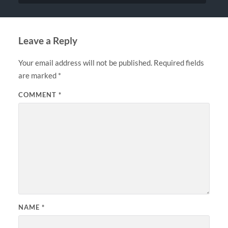
Leave a Reply
Your email address will not be published.
Required fields
are marked
*
COMMENT
*
NAME
*