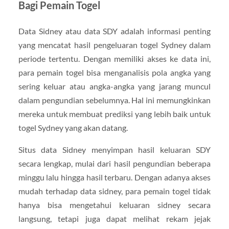
Bagi Pemain Togel
Data Sidney atau data SDY adalah informasi penting
yang mencatat hasil pengeluaran togel Sydney dalam
periode tertentu. Dengan memiliki akses ke data ini,
para pemain togel bisa menganalisis pola angka yang
sering keluar atau angka-angka yang jarang muncul
dalam pengundian sebelumnya. Hal ini memungkinkan
mereka untuk membuat prediksi yang lebih baik untuk
togel Sydney yang akan datang.
Situs data Sidney menyimpan hasil keluaran SDY
secara lengkap, mulai dari hasil pengundian beberapa
minggu lalu hingga hasil terbaru. Dengan adanya akses
mudah terhadap data sidney, para pemain togel tidak
hanya bisa mengetahui keluaran sidney secara
langsung, tetapi juga dapat melihat rekam jejak