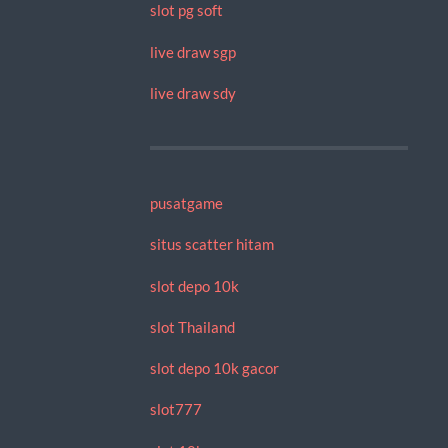
slot pg soft
live draw sgp
live draw sdy
pusatgame
situs scatter hitam
slot depo 10k
slot Thailand
slot depo 10k gacor
slot777