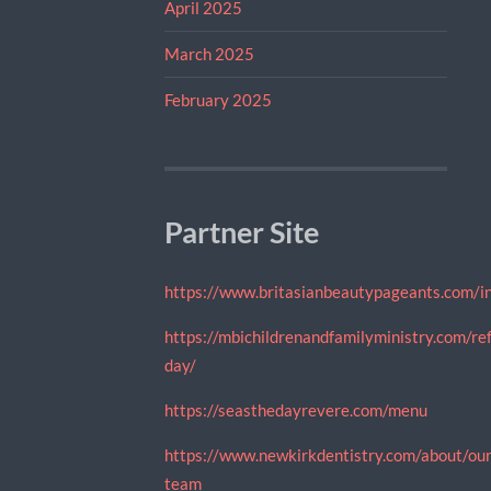
April 2025
March 2025
February 2025
Partner Site
https://www.britasianbeautypageants.com/i
https://mbichildrenandfamilyministry.com/re
day/
https://seasthedayrevere.com/menu
https://www.newkirkdentistry.com/about/our
team