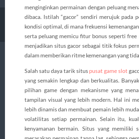
menginginkan permainan dengan peluang mena
dibaca. Istilah “gacor” sendiri merujuk pada
kondisi optimal, di mana frekuensi kemenangan 
serta peluang memicu fitur bonus seperti free
menjadikan situs gacor sebagai titik fokus pe
dalam memberikan ritme kemenangan yang tidak 
Salah satu daya tarik situs
pusat game slot
gaco
yang semakin lengkap dan berkualitas. Banya
pilihan game dengan mekanisme yang menar
tampilan visual yang lebih modern. Hal ini 
lebih dinamis dan membuat pemain lebih muda
volatilitas setiap permainan. Selain itu, ku
kenyamanan bermain. Situs yang memiliki 
merasakan permainan tanpa lag, sehingga pem