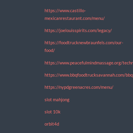
https://www.castillo-
mexicanrestaurant.com/menu/
https://joelouisspirits.com/legacy/
https://foodtrucknewbraunfels.com/our-
food/
https://www.peacefulmindmassage.org/techn
https://www.bbqfoodtrucksavannah.com/bbq
https://nypdgreenacres.com/menu/
slot mahjong
slot 10k
orbit4d