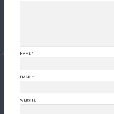
iques/
NAME
*
EMAIL
*
WEBSITE