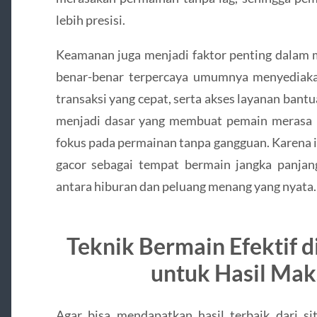
lebih presisi.
Keamanan juga menjadi faktor penting dalam me
benar-benar terpercaya umumnya menyediaka
transaksi yang cepat, serta akses layanan bantu
menjadi dasar yang membuat pemain merasa
fokus pada permainan tanpa gangguan. Karena i
gacor sebagai tempat bermain jangka panja
antara hiburan dan peluang menang yang nyata.
Teknik Bermain Efektif d
untuk Hasil Ma
Agar bisa mendapatkan hasil terbaik dari s