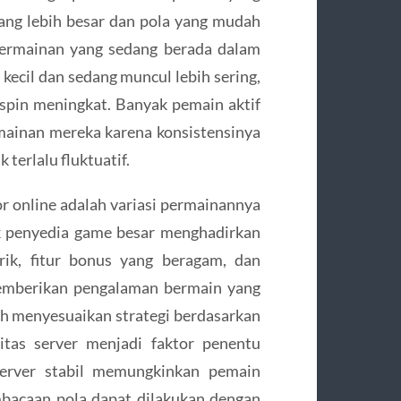
ng lebih besar dan pola yang mudah
 permainan yang sedang berada dalam
kecil dan sedang muncul lebih sering,
 spin meningkat. Banyak pemain aktif
rmainan mereka karena konsistensinya
terlalu fluktuatif.
r online adalah variasi permainannya
k penyedia game besar menghadirkan
ik, fitur bonus yang beragam, dan
memberikan pengalaman bermain yang
h menyesuaikan strategi berdasarkan
alitas server menjadi faktor penentu
server stabil memungkinkan pemain
bacaan pola dapat dilakukan dengan