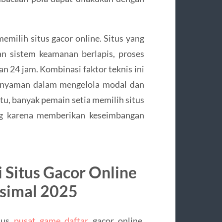
milih situs gacor online. Situs yang
n sistem keamanan berlapis, proses
an 24 jam. Kombinasi faktor teknis ini
 nyaman dalam mengelola modal dan
tu, banyak pemain setia memilih situs
ng karena memberikan keseimbangan
i Situs Gacor Online
ksimal 2025
itus
pusat game daftar
gacor online,