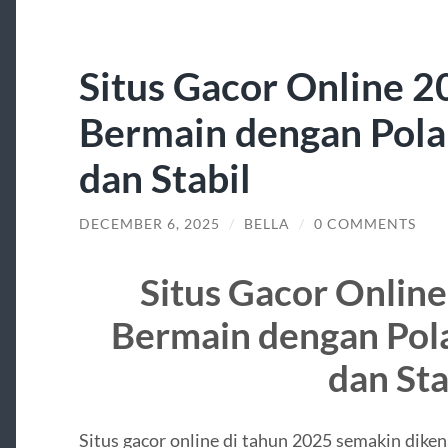
Situs Gacor Online 
Bermain dengan Pola
dan Stabil
DECEMBER 6, 2025
/
BELLA
/
0 COMMENTS
Situs Gacor Onlin
Bermain dengan Pol
dan Sta
Situs gacor online di tahun 2025 semakin dike