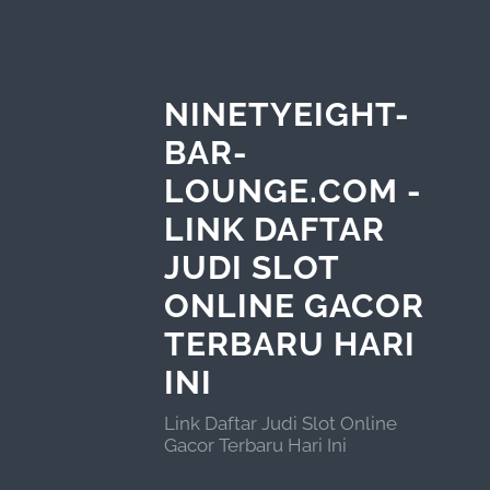
NINETYEIGHT-
BAR-
LOUNGE.COM -
LINK DAFTAR
JUDI SLOT
ONLINE GACOR
TERBARU HARI
INI
Link Daftar Judi Slot Online
Gacor Terbaru Hari Ini