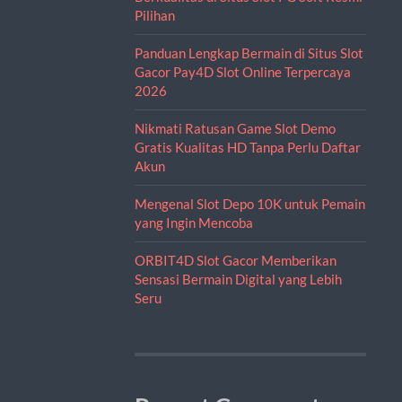
Pilihan
Panduan Lengkap Bermain di Situs Slot
Gacor Pay4D Slot Online Terpercaya
2026
Nikmati Ratusan Game Slot Demo
Gratis Kualitas HD Tanpa Perlu Daftar
Akun
Mengenal Slot Depo 10K untuk Pemain
yang Ingin Mencoba
ORBIT4D Slot Gacor Memberikan
Sensasi Bermain Digital yang Lebih
Seru