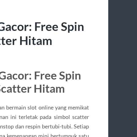
acor: Free Spin
tter Hitam
Gacor: Free Spin
Scatter Hitam
n bermain slot online yang memikat
an ini terletak pada simbol scatter
nstop dan respin bertubi-tubi. Setiap
ana kemenangan mini bertumpuk satu