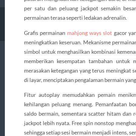
per satu dan peluang jackpot semakin besar
permainan terasa seperti ledakan adrenalin.
Grafis permainan
mahjong ways slot
gacor ya
meningkatkan keseruan. Mekanisme permainan
simbol untuk menghasilkan kombinasi kemenan
memberikan kesempatan tambahan untuk me
merasakan ketegangan yang terus meningkat s
di layar, menciptakan pengalaman bermain yang
Fitur autoplay memudahkan pemain menikma
kehilangan peluang menang. Pemanfaatan b
saldo bermain, sementara scatter hitam dan 
jackpot lebih nyata. Free spin nonstop meng
sehingga setiap sesi bermain menjadi intens, se