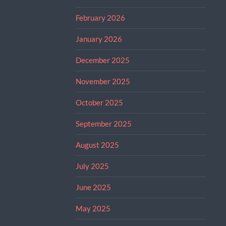
February 2026
January 2026
December 2025
November 2025
October 2025
September 2025
August 2025
July 2025
June 2025
May 2025