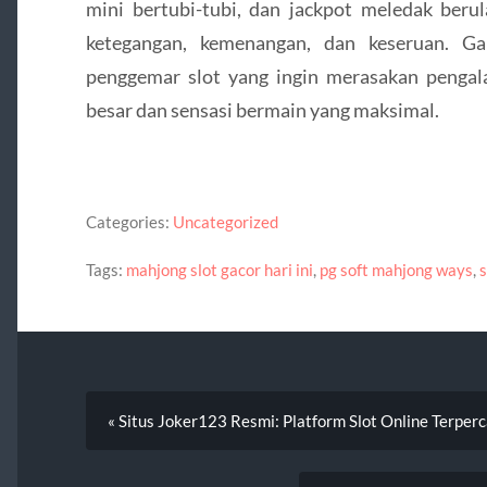
mini bertubi-tubi, dan jackpot meledak ber
ketegangan, kemenangan, dan keseruan. Ga
penggemar slot yang ingin merasakan penga
besar dan sensasi bermain yang maksimal.
Categories:
Uncategorized
Tags:
mahjong slot gacor hari ini
,
pg soft mahjong ways
,
s
« Situs Joker123 Resmi: Platform Slot Online Terper