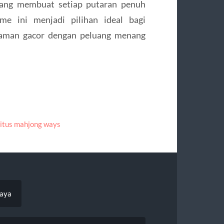
ulang membuat setiap putaran penuh
me ini menjadi pilihan ideal bagi
laman gacor dengan peluang menang
itus mahjong ways
caya