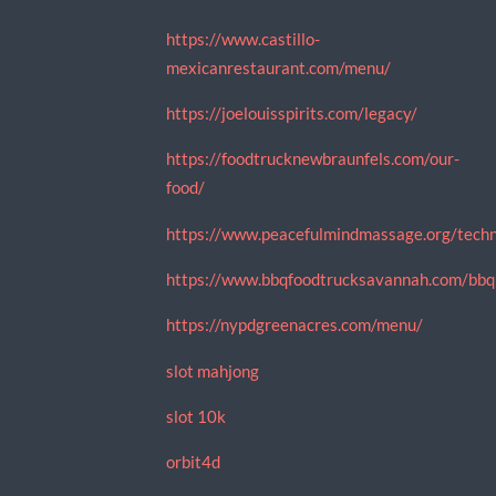
https://www.castillo-
mexicanrestaurant.com/menu/
https://joelouisspirits.com/legacy/
https://foodtrucknewbraunfels.com/our-
food/
https://www.peacefulmindmassage.org/techn
https://www.bbqfoodtrucksavannah.com/bbq
https://nypdgreenacres.com/menu/
slot mahjong
slot 10k
orbit4d