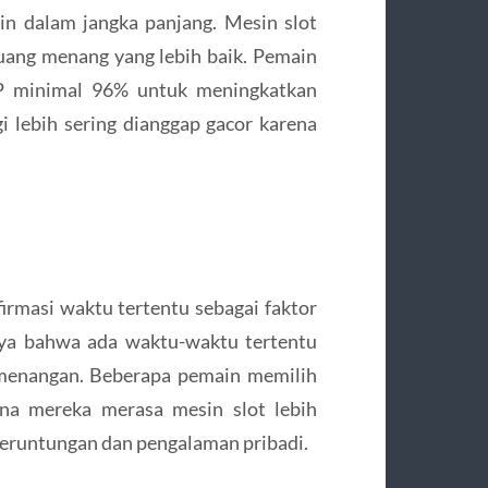
n dalam jangka panjang. Mesin slot
ang menang yang lebih baik. Pemain
P minimal 96% untuk meningkatkan
 lebih sering dianggap gacor karena
irmasi waktu tertentu sebagai faktor
ya bahwa ada waktu-waktu tertentu
emenangan. Beberapa pemain memilih
na mereka merasa mesin slot lebih
eberuntungan dan pengalaman pribadi.