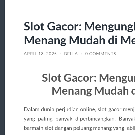
Slot Gacor: Mengung
Menang Mudah di Mes
APRIL 13, 2025
/
BELLA
/
0 COMMENTS
Slot Gacor: Mengu
Menang Mudah di
Dalam dunia perjudian online, slot gacor menj
yang paling banyak diperbincangkan. Bany
bermain slot dengan peluang menang yang lebih 