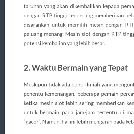
taruhan yang akan dikembalikan kepada pemai
dengan RTP tinggi cenderung memberikan pelu
disarankan untuk memilih mesin dengan RT
peluang menang. Mesin slot dengan RTP tinggi
potensi kembalian yang lebih besar.
2.
Waktu Bermain yang Tepat
Meskipun tidak ada bukti ilmiah yang mengonf
penentu kemenangan, beberapa pemain perca
ketika mesin slot lebih sering memberikan k
untuk bermain pada jam-jam tertentu di ma
“gacor”. Namun, hal ini lebih mengarah pada k