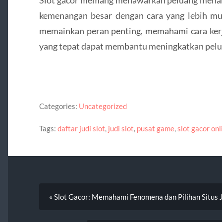
kemenangan besar dengan cara yang lebih m
memainkan peran penting, memahami cara kerj
yang tepat dapat membantu meningkatkan pel
Categories:
Uncategorized
Tags:
daftar judi slot
,
judi slot
,
pusat game
,
slot gacor onl
« Slot Gacor: Memahami Fenomena dan Pilihan Situs J