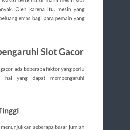
 waktu tertentu di mana mesin slot
nyak. Oleh karena itu, mesin yang
 peluang emas bagi para pemain yang
engaruhi Slot Gacor
acor, ada beberapa faktor yang perlu
pa hal yang dapat mempengaruhi
Tinggi
g menunjukkan seberapa besar jumlah