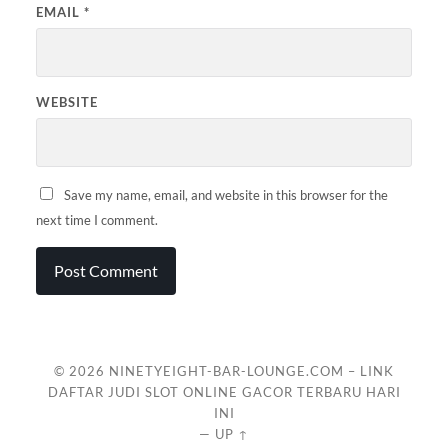
EMAIL
*
WEBSITE
Save my name, email, and website in this browser for the
next time I comment.
© 2026
NINETYEIGHT-BAR-LOUNGE.COM – LINK
DAFTAR JUDI SLOT ONLINE GACOR TERBARU HARI
INI
—
UP ↑