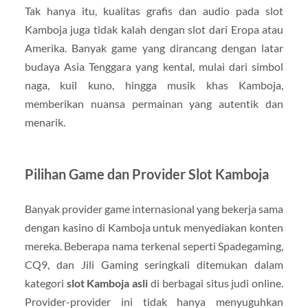
Tak hanya itu, kualitas grafis dan audio pada slot
Kamboja juga tidak kalah dengan slot dari Eropa atau
Amerika. Banyak game yang dirancang dengan latar
budaya Asia Tenggara yang kental, mulai dari simbol
naga, kuil kuno, hingga musik khas Kamboja,
memberikan nuansa permainan yang autentik dan
menarik.
Pilihan Game dan Provider Slot Kamboja
Banyak provider game internasional yang bekerja sama
dengan kasino di Kamboja untuk menyediakan konten
mereka. Beberapa nama terkenal seperti Spadegaming,
CQ9, dan Jili Gaming seringkali ditemukan dalam
kategori
slot Kamboja asli
di berbagai situs judi online.
Provider-provider ini tidak hanya menyuguhkan