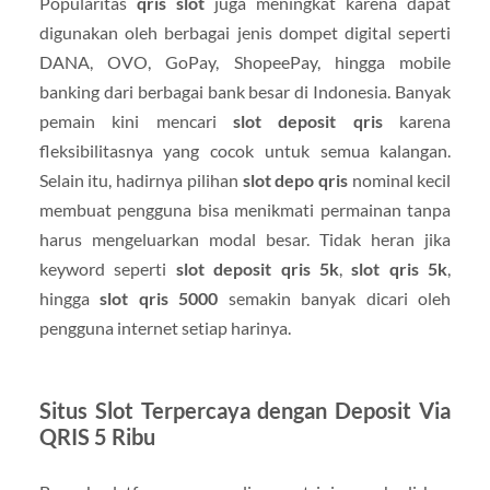
Popularitas
qris slot
juga meningkat karena dapat
digunakan oleh berbagai jenis dompet digital seperti
DANA, OVO, GoPay, ShopeePay, hingga mobile
banking dari berbagai bank besar di Indonesia. Banyak
pemain kini mencari
slot deposit qris
karena
fleksibilitasnya yang cocok untuk semua kalangan.
Selain itu, hadirnya pilihan
slot depo qris
nominal kecil
membuat pengguna bisa menikmati permainan tanpa
harus mengeluarkan modal besar. Tidak heran jika
keyword seperti
slot deposit qris 5k
,
slot qris 5k
,
hingga
slot qris 5000
semakin banyak dicari oleh
pengguna internet setiap harinya.
Situs Slot Terpercaya dengan Deposit Via
QRIS 5 Ribu