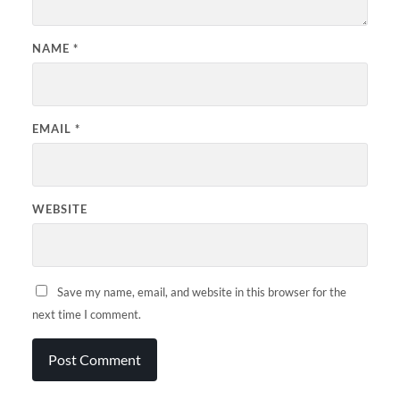
NAME
*
EMAIL
*
WEBSITE
Save my name, email, and website in this browser for the
next time I comment.