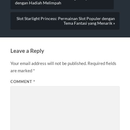
dengan Hadiah Melimpah
Slot Starlight Princess: Permainan Slot Populer dengan
Tema Fantasi yang Menarik »
Leave a Reply
Your email address will not be published.
Required fields
are marked
*
COMMENT
*