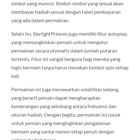
simbol yang muncul. Simbol-simbol yang sesuai akan
membayar hadiah sesuai dengan tabel pembayaran
yang ada dalam permainan.
Selain itu,
Starlight Princess
juga memiliki fitur autoplay,
yang memungkinkan pemain untuk mengatur
permainan secara otomatis dalam jumlah putaran
tertentu. Fitur ini sangat berguna bagi mereka yang
ingin bermain tanpa harus menekan tombol spin setiap
kali.
Permainan ini juga menawarkan volatilitas sedang,
yang berarti pemain dapat mengharapkan
kemenangan yang seimbang antara frekuensi dan
ukuran hadiah. Dengan begitu, permainan ini cocok
untuk pemain yang menginginkan pengalaman
bermain yang santai namun tetap penuh dengan
potensi hadiah besar.