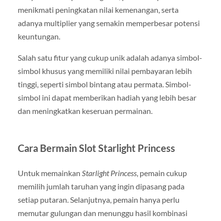
menikmati peningkatan nilai kemenangan, serta
adanya multiplier yang semakin memperbesar potensi
keuntungan.
Salah satu fitur yang cukup unik adalah adanya simbol-
simbol khusus yang memiliki nilai pembayaran lebih
tinggi, seperti simbol bintang atau permata. Simbol-
simbol ini dapat memberikan hadiah yang lebih besar
dan meningkatkan keseruan permainan.
Cara Bermain Slot Starlight Princess
Untuk memainkan
Starlight Princess
, pemain cukup
memilih jumlah taruhan yang ingin dipasang pada
setiap putaran. Selanjutnya, pemain hanya perlu
memutar gulungan dan menunggu hasil kombinasi