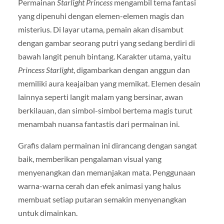
Permainan
Starlight Princess
mengambil tema fantasi
yang dipenuhi dengan elemen-elemen magis dan
misterius. Di layar utama, pemain akan disambut
dengan gambar seorang putri yang sedang berdiri di
bawah langit penuh bintang. Karakter utama, yaitu
Princess Starlight
, digambarkan dengan anggun dan
memiliki aura keajaiban yang memikat. Elemen desain
lainnya seperti langit malam yang bersinar, awan
berkilauan, dan simbol-simbol bertema magis turut
menambah nuansa fantastis dari permainan ini.
Grafis dalam permainan ini dirancang dengan sangat
baik, memberikan pengalaman visual yang
menyenangkan dan memanjakan mata. Penggunaan
warna-warna cerah dan efek animasi yang halus
membuat setiap putaran semakin menyenangkan
untuk dimainkan.