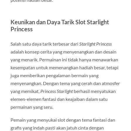
Keunikan dan Daya Tarik Slot Starlight
Princess
Salah satu daya tarik terbesar dari
Starlight Princess
adalah konsep cerita yang menyenangkan dan desain
yang menarik. Permainan ini tidak hanya menawarkan
kesempatan untuk memenangkan hadiah besar, tetapi
juga memberikan pengalaman bermain yang
menyenangkan. Dengan tema yang cerah dan atmosfer
yang memikat,
Princess Starlight
berhasil menyatukan
elemen-elemen fantasi dan keajaiban dalam satu
permainan yang seru.
Pemain yang menyukai slot dengan tema fantasi dan
grafis yang indah pasti akan jatuh cinta dengan