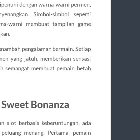
dipenuhi dengan warna-warni permen,
enangkan. Simbol-simbol seperti
arna-warni membuat tampilan game
kan.
a menambah pengalaman bermain. Setiap
rmen yang jatuh, memberikan sensasi
enuh semangat membuat pemain betah
n Sweet Bonanza
 slot berbasis keberuntungan, ada
n peluang menang. Pertama, pemain