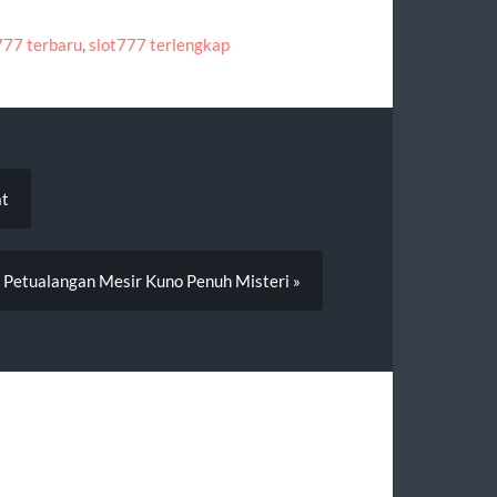
777 terbaru
,
slot777 terlengkap
at
: Petualangan Mesir Kuno Penuh Misteri »