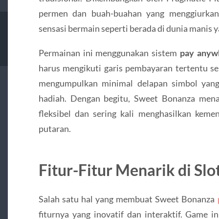
permen dan buah-buahan yang menggiurkan
sensasi bermain seperti berada di dunia manis 
Permainan ini menggunakan sistem
pay anyw
harus mengikuti garis pembayaran tertentu sep
mengumpulkan minimal delapan simbol yang
hadiah. Dengan begitu, Sweet Bonanza men
fleksibel dan sering kali menghasilkan keme
putaran.
Fitur-Fitur Menarik di Sl
Salah satu hal yang membuat Sweet Bonanza
fiturnya yang inovatif dan interaktif. Game i