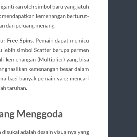
digantikan oleh simbol baru yang jatuh
uk mendapatkan kemenangan berturut-
uan dan peluang menang.
tur
Free Spins
. Pemain dapat memicu
 lebih simbol Scatter berupa permen
ali kemenangan (Multiplier) yang bisa
menghasilkan kemenangan besar dalam
tama bagi banyak pemain yang mencari
ah taruhan.
 yang Menggoda
disukai adalah desain visualnya yang