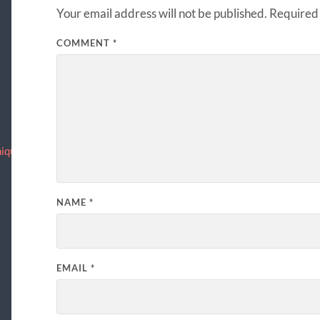
Your email address will not be published.
Required 
COMMENT
*
iques/
NAME
*
EMAIL
*