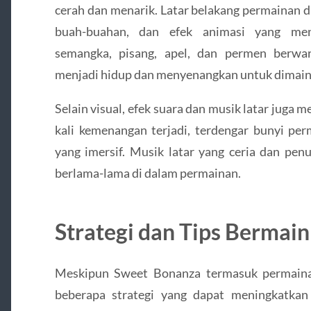
cerah dan menarik. Latar belakang permainan 
buah-buahan, dan efek animasi yang meny
semangka, pisang, apel, dan permen berw
menjadi hidup dan menyenangkan untuk dimain
Selain visual, efek suara dan musik latar jug
kali kemenangan terjadi, terdengar bunyi pe
yang imersif. Musik latar yang ceria dan p
berlama-lama di dalam permainan.
Strategi dan Tips Bermai
Meskipun Sweet Bonanza termasuk permainan
beberapa strategi yang dapat meningkatka