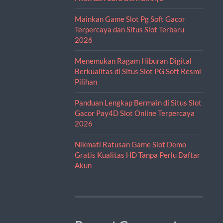
Mainkan Game Slot Pg Soft Gacor
Terpercaya dan Situs Slot Terbaru
2026
Menemukan Ragam Hiburan Digital
Berkualitas di Situs Slot PG Soft Resmi
Pilihan
Panduan Lengkap Bermain di Situs Slot
Gacor Pay4D Slot Online Terpercaya
2026
Nikmati Ratusan Game Slot Demo
Gratis Kualitas HD Tanpa Perlu Daftar
Akun