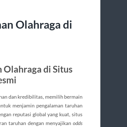
han Olahraga di
 Olahraga di Situs
esmi
n dan kredibilitas, memilih bermain
l untuk menjamin pengalaman taruhan
ngan reputasi global yang kuat, situs
aran taruhan dengan menyajikan
odds