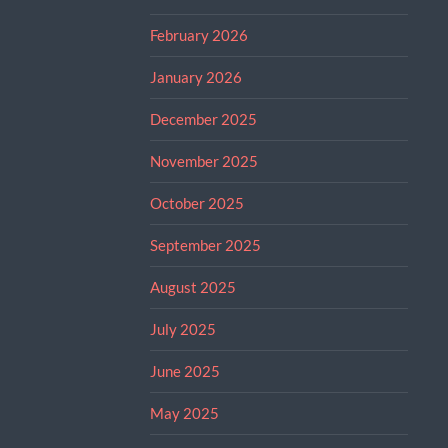
February 2026
January 2026
December 2025
November 2025
October 2025
September 2025
August 2025
July 2025
June 2025
May 2025