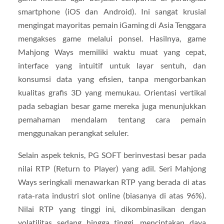
smartphone (iOS dan Android). Ini sangat krusial
mengingat mayoritas pemain iGaming di Asia Tenggara
mengakses game melalui ponsel. Hasilnya, game
Mahjong Ways memiliki waktu muat yang cepat,
interface yang intuitif untuk layar sentuh, dan
konsumsi data yang efisien, tanpa mengorbankan
kualitas grafis 3D yang memukau. Orientasi vertikal
pada sebagian besar game mereka juga menunjukkan
pemahaman mendalam tentang cara pemain
menggunakan perangkat seluler.
Selain aspek teknis, PG SOFT berinvestasi besar pada
nilai RTP (Return to Player) yang adil. Seri Mahjong
Ways seringkali menawarkan RTP yang berada di atas
rata-rata industri slot online (biasanya di atas 96%).
Nilai RTP yang tinggi ini, dikombinasikan dengan
volatilitas sedang hingga tinggi, menciptakan daya