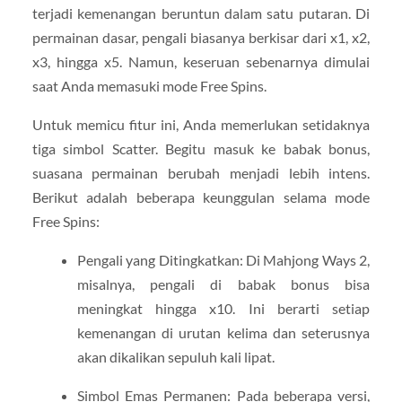
terjadi kemenangan beruntun dalam satu putaran. Di
permainan dasar, pengali biasanya berkisar dari x1, x2,
x3, hingga x5. Namun, keseruan sebenarnya dimulai
saat Anda memasuki mode Free Spins.
Untuk memicu fitur ini, Anda memerlukan setidaknya
tiga simbol Scatter. Begitu masuk ke babak bonus,
suasana permainan berubah menjadi lebih intens.
Berikut adalah beberapa keunggulan selama mode
Free Spins:
Pengali yang Ditingkatkan: Di Mahjong Ways 2,
misalnya, pengali di babak bonus bisa
meningkat hingga x10. Ini berarti setiap
kemenangan di urutan kelima dan seterusnya
akan dikalikan sepuluh kali lipat.
Simbol Emas Permanen: Pada beberapa versi,