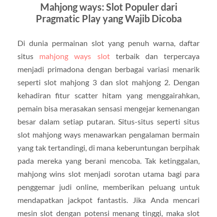
Mahjong ways: Slot Populer dari
Pragmatic Play yang Wajib Dicoba
Di dunia permainan slot yang penuh warna, daftar
situs
mahjong ways slot
terbaik dan terpercaya
menjadi primadona dengan berbagai variasi menarik
seperti slot mahjong 3 dan slot mahjong 2. Dengan
kehadiran fitur scatter hitam yang menggairahkan,
pemain bisa merasakan sensasi mengejar kemenangan
besar dalam setiap putaran. Situs-situs seperti situs
slot mahjong ways menawarkan pengalaman bermain
yang tak tertandingi, di mana keberuntungan berpihak
pada mereka yang berani mencoba. Tak ketinggalan,
mahjong wins slot menjadi sorotan utama bagi para
penggemar judi online, memberikan peluang untuk
mendapatkan jackpot fantastis. Jika Anda mencari
mesin slot dengan potensi menang tinggi, maka slot