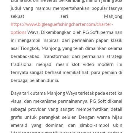
judul yang mampu mempertahankan popularitasnya
sekuat seri Mahjong
https://www.bigleaguefishingcharter.com/charter-
options
Ways. Dikembangkan oleh PG Soft, permainan
ini mengambil inspirasi dari permainan papan klasik
asal Tiongkok, Mahjong, yang telah dimainkan selama
berabad-abad. Transformasi dari permainan strategi
tradisional menjadi mesin slot video modern ini
ternyata sangat berhasil memikat hati para pemain di
berbagai belahan dunia.
Daya tarik utama Mahjong Ways terletak pada estetika
visual dan mekanisme permainannya. PG Soft dikenal
sebagai provider yang sangat memperhatikan detail
grafis untuk perangkat seluler. Dengan warna hijau
emerald yang dominan dan simbol-simbol ubin
Mahjong yang autentik, pemain merasa seperti sedang