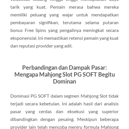
tarik yang kuat. Pemain merasa bahwa mereka
memiliki peluang yang wajar untuk mendapatkan
pembayaran signifikan, terutama selama putaran
bonus Free Spins yang pengalinya meningkat secara
eksponensial. Ini memastikan retensi pemain yang kuat
dan reputasi provider yang adil.
Perbandingan dan Dampak Pasar:
Mengapa Mahjong Slot PG SOFT Begitu
Dominan
Dominasi PG SOFT dalam segmen Mahjong Slot tidak
terjadi secara kebetulan. Ini adalah hasil dari analisis
pasar yang cerdas dan eksekusi yang superior
dibandingkan dengan pesaing. Meskipun beberapa
provider lain telah mencoba meniru formula Mahjong