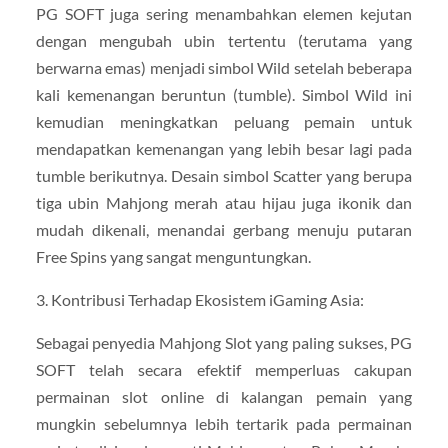
PG SOFT juga sering menambahkan elemen kejutan
dengan mengubah ubin tertentu (terutama yang
berwarna emas) menjadi simbol Wild setelah beberapa
kali kemenangan beruntun (tumble). Simbol Wild ini
kemudian meningkatkan peluang pemain untuk
mendapatkan kemenangan yang lebih besar lagi pada
tumble berikutnya. Desain simbol Scatter yang berupa
tiga ubin Mahjong merah atau hijau juga ikonik dan
mudah dikenali, menandai gerbang menuju putaran
Free Spins yang sangat menguntungkan.
3. Kontribusi Terhadap Ekosistem iGaming Asia:
Sebagai penyedia Mahjong Slot yang paling sukses, PG
SOFT telah secara efektif memperluas cakupan
permainan slot online di kalangan pemain yang
mungkin sebelumnya lebih tertarik pada permainan