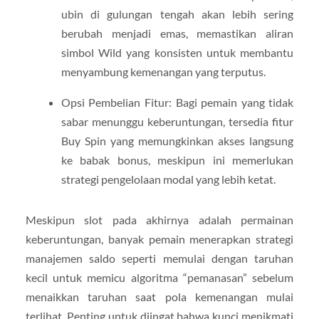
ubin di gulungan tengah akan lebih sering
berubah menjadi emas, memastikan aliran
simbol Wild yang konsisten untuk membantu
menyambung kemenangan yang terputus.
Opsi Pembelian Fitur: Bagi pemain yang tidak
sabar menunggu keberuntungan, tersedia fitur
Buy Spin yang memungkinkan akses langsung
ke babak bonus, meskipun ini memerlukan
strategi pengelolaan modal yang lebih ketat.
Meskipun slot pada akhirnya adalah permainan
keberuntungan, banyak pemain menerapkan strategi
manajemen saldo seperti memulai dengan taruhan
kecil untuk memicu algoritma “pemanasan” sebelum
menaikkan taruhan saat pola kemenangan mulai
terlihat. Penting untuk diingat bahwa kunci menikmati