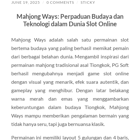
JUNE 19, 2025
/
0 COMMENTS
/
STICKY
Mahjong Ways: Perpaduan Budaya dan
Teknologi dalam Dunia Slot Online
Mahjong Ways adalah salah satu permainan slot
bertema budaya yang paling berhasil memikat pemain
dari berbagai belahan dunia. Mengambil inspirasi dari
permainan mahjong tradisional asal Tiongkok, PG Soft
berhasil mengubahnya menjadi game slot online
dengan visual yang menarik, efek suara autentik, dan
gameplay yang menghibur. Dengan latar belakang
warna merah dan emas yang menggambarkan
keberuntungan dalam budaya Tiongkok, Mahjong
Ways mampu memberikan pengalaman bermain yang
tidak hanya seru, tapi juga bernuansa klasik.
Permainan ini memiliki layout 5 gulungan dan 4 baris,