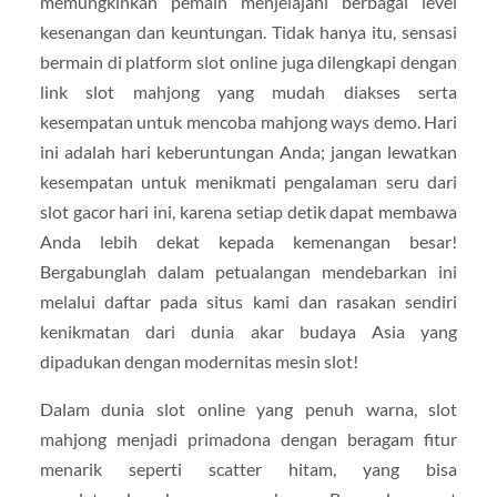
memungkinkan pemain menjelajahi berbagai level
kesenangan dan keuntungan. Tidak hanya itu, sensasi
bermain di platform slot online juga dilengkapi dengan
link slot mahjong yang mudah diakses serta
kesempatan untuk mencoba mahjong ways demo. Hari
ini adalah hari keberuntungan Anda; jangan lewatkan
kesempatan untuk menikmati pengalaman seru dari
slot gacor hari ini, karena setiap detik dapat membawa
Anda lebih dekat kepada kemenangan besar!
Bergabunglah dalam petualangan mendebarkan ini
melalui daftar pada situs kami dan rasakan sendiri
kenikmatan dari dunia akar budaya Asia yang
dipadukan dengan modernitas mesin slot!
Dalam dunia slot online yang penuh warna, slot
mahjong menjadi primadona dengan beragam fitur
menarik seperti scatter hitam, yang bisa