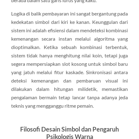
berada dalam satu garis lurus yang kaku.
Logika di balik pembayaran ini sangat bergantung pada
kedekatan simbol dari kiri ke kanan. Keunggulan dari
sistem ini adalah efisiensi dalam mendeteksi kombinasi
kemenangan secara instan melalui algoritma yang
dioptimalkan. Ketika sebuah kombinasi terbentuk,
sistem tidak hanya menghitung nilai koin, tetapi juga
segera mempersiapkan slot kosong untuk simbol baru
yang jatuh melalui fitur kaskade. Sinkronisasi antara
deteksi kemenangan dan pembaruan visual ini
dilakukan dalam hitungan milidetik, memastikan
pengalaman bermain tetap lancar tanpa adanya jeda
teknis yang mengganggu ritme pemain.
Filosofi Desain Simbol dan Pengaruh
Psikologis Warna