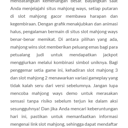
mendatangkan kemenangan besar. Bayangkan saat
Anda menjelajahi situs mahjong ways, setiap putaran
di slot mahjong gacor membawa harapan dan
kegembiraan. Dengan grafik menakjubkan dan animasi
halus, pengalaman bermain di situs slot mahjong ways
benar-benar memikat. Di antara pilihan yang ada,
mahjong wins slot memberikan peluang emas bagi para
petualang judi untuk mendapatkan jackpot
menggiurkan melalui kombinasi simbol uniknya. Bagi
penggemar setia game ini, kehadiran slot mahjong 3
dan slot mahjong 2 menawarkan variasi gameplay yang
tidak kalah seru dari versi sebelumnya. Jangan lupa
mencoba mahjong ways demo untuk merasakan
sensasi tanpa risiko sebelum terjun ke dalam aksi
sesungguhnya! Dan jika Anda mencari keberuntungan
hari ini, pastikan untuk memanfaatkan informasi
mengenai link slot mahjong, sehingga dapat mendaftar