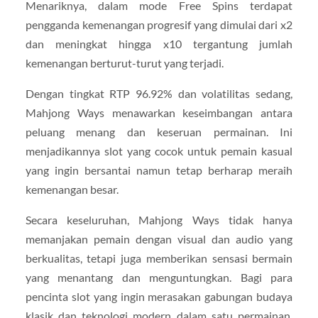
Menariknya, dalam mode Free Spins terdapat
pengganda kemenangan progresif yang dimulai dari x2
dan meningkat hingga x10 tergantung jumlah
kemenangan berturut-turut yang terjadi.
Dengan tingkat RTP 96.92% dan volatilitas sedang,
Mahjong Ways menawarkan keseimbangan antara
peluang menang dan keseruan permainan. Ini
menjadikannya slot yang cocok untuk pemain kasual
yang ingin bersantai namun tetap berharap meraih
kemenangan besar.
Secara keseluruhan, Mahjong Ways tidak hanya
memanjakan pemain dengan visual dan audio yang
berkualitas, tetapi juga memberikan sensasi bermain
yang menantang dan menguntungkan. Bagi para
pencinta slot yang ingin merasakan gabungan budaya
klasik dan teknologi modern dalam satu permainan,