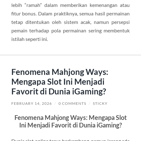
lebih “ramah” dalam memberikan kemenangan atau
fitur bonus. Dalam praktiknya, semua hasil permainan
tetap ditentukan oleh sistem acak, namun persepsi
pemain terhadap pola permainan sering membentuk
istilah seperti ini.
Fenomena Mahjong Ways:
Mengapa Slot Ini Menjadi
Favorit di Dunia iGaming?
FEBRUARY 14, 2026
/
0 COMMENTS
/
STICKY
Fenomena Mahjong Ways: Mengapa Slot
Ini Menjadi Favorit di Dunia iGaming?
Dunia slot online terus berkembang, namun jarang ada