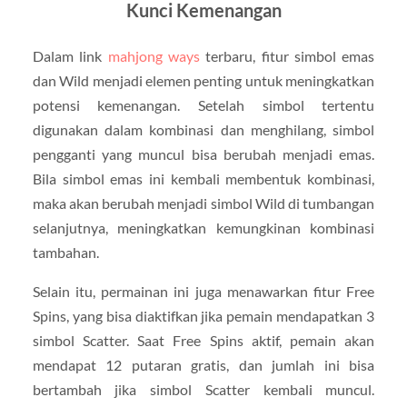
Kunci Kemenangan
Dalam link
mahjong ways
terbaru, fitur simbol emas
dan Wild menjadi elemen penting untuk meningkatkan
potensi kemenangan. Setelah simbol tertentu
digunakan dalam kombinasi dan menghilang, simbol
pengganti yang muncul bisa berubah menjadi emas.
Bila simbol emas ini kembali membentuk kombinasi,
maka akan berubah menjadi simbol Wild di tumbangan
selanjutnya, meningkatkan kemungkinan kombinasi
tambahan.
Selain itu, permainan ini juga menawarkan fitur Free
Spins, yang bisa diaktifkan jika pemain mendapatkan 3
simbol Scatter. Saat Free Spins aktif, pemain akan
mendapat 12 putaran gratis, dan jumlah ini bisa
bertambah jika simbol Scatter kembali muncul.