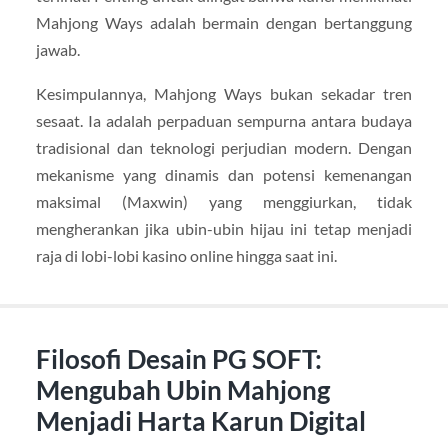
Mahjong Ways adalah bermain dengan bertanggung
jawab.
Kesimpulannya, Mahjong Ways bukan sekadar tren
sesaat. Ia adalah perpaduan sempurna antara budaya
tradisional dan teknologi perjudian modern. Dengan
mekanisme yang dinamis dan potensi kemenangan
maksimal (Maxwin) yang menggiurkan, tidak
mengherankan jika ubin-ubin hijau ini tetap menjadi
raja di lobi-lobi kasino online hingga saat ini.
Filosofi Desain PG SOFT:
Mengubah Ubin Mahjong
Menjadi Harta Karun Digital