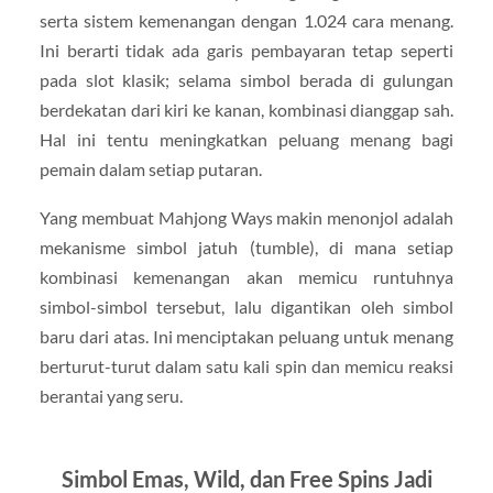
serta sistem kemenangan dengan 1.024 cara menang.
Ini berarti tidak ada garis pembayaran tetap seperti
pada slot klasik; selama simbol berada di gulungan
berdekatan dari kiri ke kanan, kombinasi dianggap sah.
Hal ini tentu meningkatkan peluang menang bagi
pemain dalam setiap putaran.
Yang membuat Mahjong Ways makin menonjol adalah
mekanisme simbol jatuh (tumble), di mana setiap
kombinasi kemenangan akan memicu runtuhnya
simbol-simbol tersebut, lalu digantikan oleh simbol
baru dari atas. Ini menciptakan peluang untuk menang
berturut-turut dalam satu kali spin dan memicu reaksi
berantai yang seru.
Simbol Emas, Wild, dan Free Spins Jadi