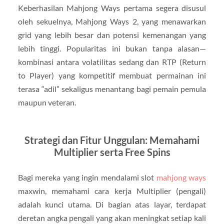
Keberhasilan Mahjong Ways pertama segera disusul
oleh sekuelnya, Mahjong Ways 2, yang menawarkan
grid yang lebih besar dan potensi kemenangan yang
lebih tinggi. Popularitas ini bukan tanpa alasan—
kombinasi antara volatilitas sedang dan RTP (Return
to Player) yang kompetitif membuat permainan ini
terasa “adil” sekaligus menantang bagi pemain pemula
maupun veteran.
Strategi dan Fitur Unggulan: Memahami
Multiplier serta Free Spins
Bagi mereka yang ingin mendalami slot
mahjong ways
maxwin, memahami cara kerja Multiplier (pengali)
adalah kunci utama. Di bagian atas layar, terdapat
deretan angka pengali yang akan meningkat setiap kali