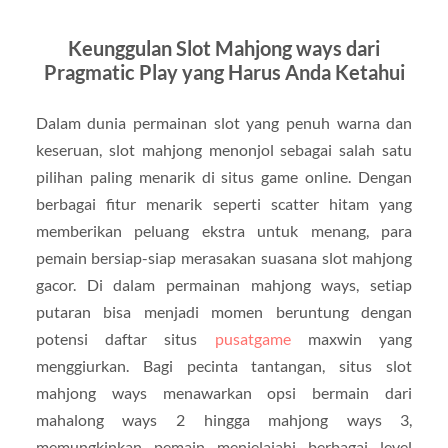
Keunggulan Slot Mahjong ways dari
Pragmatic Play yang Harus Anda Ketahui
Dalam dunia permainan slot yang penuh warna dan
keseruan, slot mahjong menonjol sebagai salah satu
pilihan paling menarik di situs game online. Dengan
berbagai fitur menarik seperti scatter hitam yang
memberikan peluang ekstra untuk menang, para
pemain bersiap-siap merasakan suasana slot mahjong
gacor. Di dalam permainan mahjong ways, setiap
putaran bisa menjadi momen beruntung dengan
potensi daftar situs
pusatgame
maxwin yang
menggiurkan. Bagi pecinta tantangan, situs slot
mahjong ways menawarkan opsi bermain dari
mahalong ways 2 hingga mahjong ways 3,
memungkinkan pemain menjelajahi berbagai level