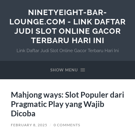
NINETYEIGHT-BAR-
LOUNGE.COM - LINK DAFTAR
JUDI SLOT ONLINE GACOR
TERBARU HARI INI
Link Daftar Judi Slot Online Gacor Terbaru Hari Ini
SHOW MENU
Mahjong ways: Slot Populer dari
Pragmatic Play yang Wajib
Dicoba
FEBRUARY 8, 2025
/
0 COMMENTS