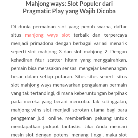
Mahjong ways: Slot Populer dari
Pragmatic Play yang Wajib Dicoba
Di dunia permainan slot yang penuh warna, daftar
situs
mahjong ways slot
terbaik dan terpercaya
menjadi primadona dengan berbagai variasi menarik
seperti slot mahjong 3 dan slot mahjong 2. Dengan
kehadiran fitur scatter hitam yang menggairahkan,
pemain bisa merasakan sensasi mengejar kemenangan
besar dalam setiap putaran. Situs-situs seperti situs
slot mahjong ways menawarkan pengalaman bermain
yang tak tertandingi, di mana keberuntungan berpihak
pada mereka yang berani mencoba. Tak ketinggalan,
mahjong wins slot menjadi sorotan utama bagi para
penggemar judi online, memberikan peluang untuk
mendapatkan jackpot fantastis. Jika Anda mencari
mesin slot dengan potensi menang tinggi, maka slot