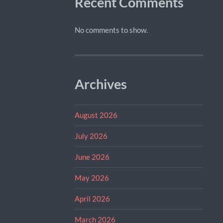
Recent Comments
No comments to show.
Archives
August 2026
July 2026
June 2026
May 2026
April 2026
March 2026