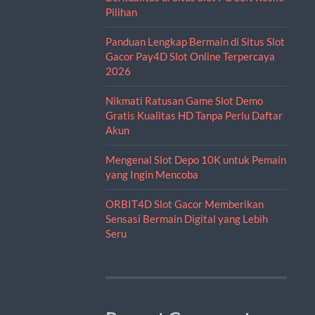
Pilihan
Panduan Lengkap Bermain di Situs Slot
Gacor Pay4D Slot Online Terpercaya
2026
Nikmati Ratusan Game Slot Demo
Gratis Kualitas HD Tanpa Perlu Daftar
Akun
Mengenal Slot Depo 10K untuk Pemain
yang Ingin Mencoba
ORBIT4D Slot Gacor Memberikan
Sensasi Bermain Digital yang Lebih
Seru