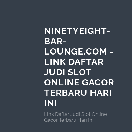
NINETYEIGHT-
BAR-
LOUNGE.COM -
LINK DAFTAR
JUDI SLOT
ONLINE GACOR
TERBARU HARI
INI
Link Daftar Judi Slot Online
Gacor Terbaru Hari Ini