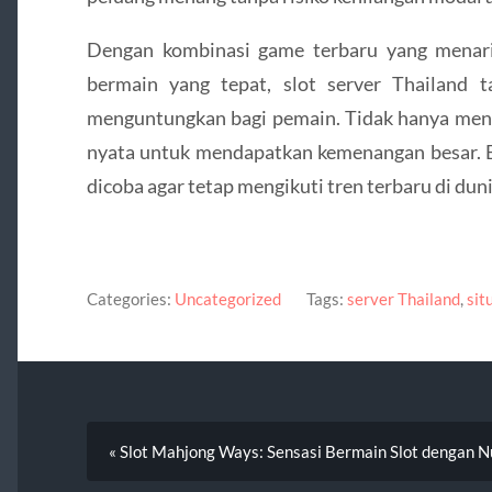
Dengan kombinasi game terbaru yang menarik,
bermain yang tepat, slot server Thailand 
menguntungkan bagi pemain. Tidak hanya mena
nyata untuk mendapatkan kemenangan besar. Ba
dicoba agar tetap mengikuti tren terbaru di dun
Categories:
Uncategorized
Tags:
server Thailand
,
sit
« Slot Mahjong Ways: Sensasi Bermain Slot dengan N