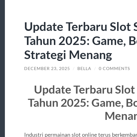
Update Terbaru Slot 
Tahun 2025: Game, B
Strategi Menang
DECEMBER 23, 2025
/
BELLA
/
0 COMMENTS
Update Terbaru Slot
Tahun 2025: Game, Bo
Mena
Industri permainan slot online terus berkemba