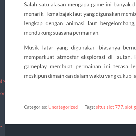
Salah satu alasan mengapa game ini banyak di
menarik. Tema bajak laut yang digunakan memb
lengkap dengan animasi laut bergelombang,
mendukung suasana permainan.
Musik latar yang digunakan biasanya bernu
memperkuat atmosfer eksplorasi di lautan. K
gameplay membuat permainan ini terasa l
meskipun dimainkan dalam waktu yang cukup l
ntro
formation-
Categories:
Uncategorized
Tags:
situs slot 777
,
slot 
-