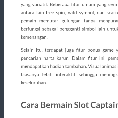
yang variatif. Beberapa fitur umum yang seri
antara lain free spin, wild symbol, dan sca
pemain memutar gulungan tanpa menguran
berfungsi sebagai pengganti simbol lain un
kemenangan.
Selain itu, terdapat juga fitur bonus game
pencarian harta karun. Dalam fitur ini, pem
mendapatkan hadiah tambahan. Visual animasi 
biasanya lebih interaktif sehingga menin
keseluruhan.
Cara Bermain Slot Captai