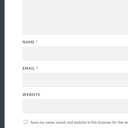
NAME
*
EMAIL
*
WEBSITE
Save my name, email, and website in this browser for the n