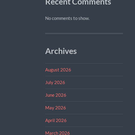
Recent Comments
No comments to show.
Archives
August 2026
July 2026
June 2026
May 2026
April 2026
March 2026