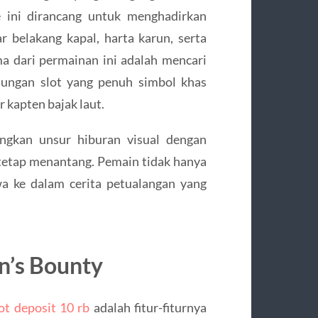
e ini dirancang untuk menghadirkan
 belakang kapal, harta karun, serta
a dari permainan ini adalah mencari
lungan slot yang penuh simbol khas
r kapten bajak laut.
ungkan unsur hiburan visual dengan
etap menantang. Pemain tidak hanya
wa ke dalam cerita petualangan yang
n’s Bounty
lot deposit 10 rb
adalah fitur-fiturnya