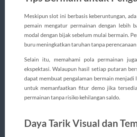
Meskipun slot ini berbasis keberuntungan, ad
pemain mengatur permainan dengan lebih ba
modal dengan bijak sebelum mulai bermain. Pe
buru meningkatkan taruhan tanpa perencanaan y
Selain itu, memahami pola permainan jug
ekspektasi. Walaupun hasil setiap putaran ber
dapat membuat pengalaman bermain menjadi le
untuk memanfaatkan fitur demo jika tersed
permainan tanpa risiko kehilangan saldo.
Daya Tarik Visual dan Te