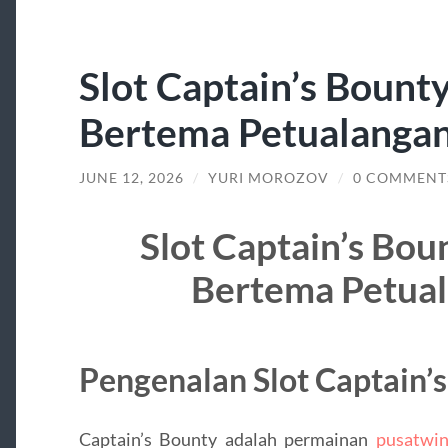
Slot Captain’s Bount
Bertema Petualangan
JUNE 12, 2026
/
YURI MOROZOV
/
0 COMMENT
Slot Captain’s Bou
Bertema Petual
Pengenalan Slot Captain’
Captain’s Bounty
adalah permainan
pusatwin