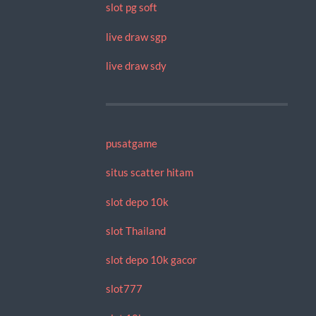
slot pg soft
live draw sgp
live draw sdy
pusatgame
situs scatter hitam
slot depo 10k
slot Thailand
slot depo 10k gacor
slot777