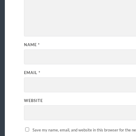
NAME
*
EMAIL
*
WEBSITE
Save my name, email, and website in this browser for the n