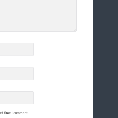
ext time I comment.