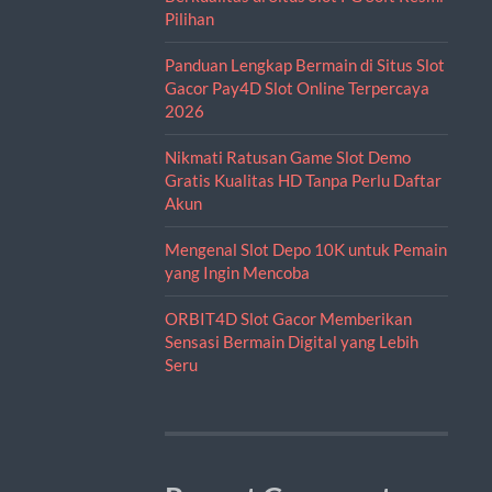
Pilihan
Panduan Lengkap Bermain di Situs Slot
Gacor Pay4D Slot Online Terpercaya
2026
Nikmati Ratusan Game Slot Demo
Gratis Kualitas HD Tanpa Perlu Daftar
Akun
Mengenal Slot Depo 10K untuk Pemain
yang Ingin Mencoba
ORBIT4D Slot Gacor Memberikan
Sensasi Bermain Digital yang Lebih
Seru