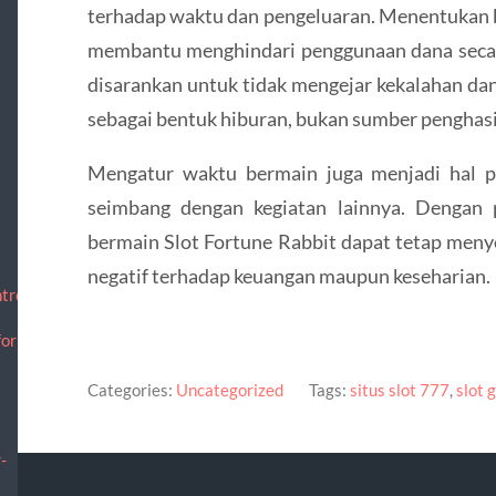
terhadap waktu dan pengeluaran. Menentukan 
membantu menghindari penggunaan dana secara 
disarankan untuk tidak mengejar kekalahan da
sebagai bentuk hiburan, bukan sumber penghas
Mengatur waktu bermain juga menjadi hal pe
seimbang dengan kegiatan lainnya. Dengan 
bermain Slot Fortune Rabbit dapat tetap me
negatif terhadap keuangan maupun keseharian.
ntro
formation-
Categories:
Uncategorized
Tags:
situs slot 777
,
slot 
-