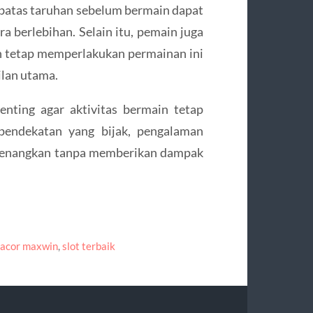
batas taruhan sebelum bermain dapat
berlebihan. Selain itu, pemain juga
n tetap memperlakukan permainan ini
ilan utama.
nting agar aktivitas bermain tetap
pendekatan yang bijak, pengalaman
nyenangkan tanpa memberikan dampak
gacor maxwin
,
slot terbaik