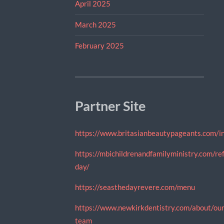
April 2025
March 2025
February 2025
Partner Site
https://www.britasianbeautypageants.com/i
https://mbichildrenandfamilyministry.com/re
day/
https://seasthedayrevere.com/menu
https://www.newkirkdentistry.com/about/our
team