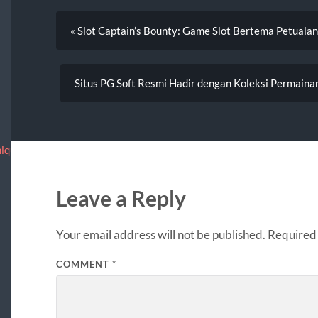
« Slot Captain’s Bounty: Game Slot Bertema Petuala
Situs PG Soft Resmi Hadir dengan Koleksi Permaina
iques/
Leave a Reply
Your email address will not be published.
Required 
COMMENT
*