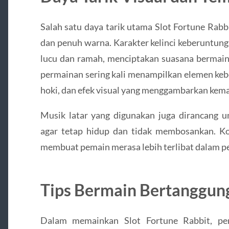
Salah satu daya tarik utama Slot Fortune Rabb
dan penuh warna. Karakter kelinci keberuntun
lucu dan ramah, menciptakan suasana bermain
permainan sering kali menampilkan elemen keb
hoki, dan efek visual yang menggambarkan kem
Musik latar yang digunakan juga dirancang
agar tetap hidup dan tidak membosankan. Kom
membuat pemain merasa lebih terlibat dalam p
Tips Bermain Bertanggun
Dalam memainkan Slot Fortune Rabbit, pen