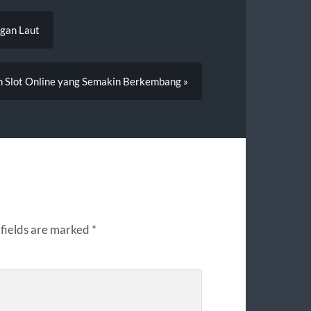
ngan Laut
n Slot Online yang Semakin Berkembang »
fields are marked
*