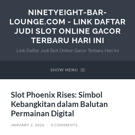
NINETYEIGHT-BAR-
LOUNGE.COM - LINK DAFTAR
JUDI SLOT ONLINE GACOR
TERBARU HARI INI
Link Daftar Judi Slot Online Gacor Terbaru Hari Ini
SHOW MENU
Slot Phoenix Rises: Simbol
Kebangkitan dalam Balutan
Permainan Digital
JANUARY 2, 2026
/
0 COMMENTS