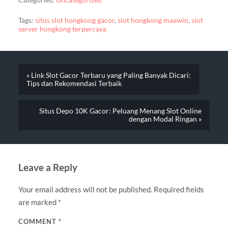
Tags:
situs slot hongkong gacor
,
slot hongkong maxwin
,
slot
server hongkong terpercaya
« Link Slot Gacor Terbaru yang Paling Banyak Dicari:
Tips dan Rekomendasi Terbaik
Situs Depo 10K Gacor: Peluang Menang Slot Online
dengan Modal Ringan »
Leave a Reply
Your email address will not be published.
Required fields
are marked
*
COMMENT
*