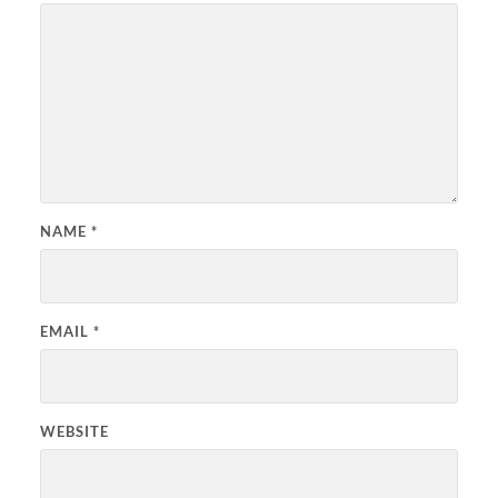
NAME
*
EMAIL
*
WEBSITE